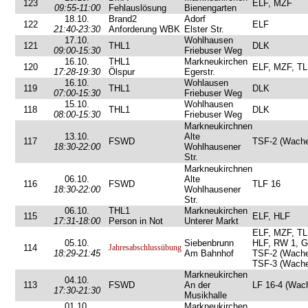
123
ELF, MZF
09:55-11:00
Fehlauslösung
Bienengarten
18.10.
Brand2
Adorf
122
ELF
21:40-23:30
Anforderung WBK
Elster Str.
17.10.
Wohlhausen
121
THL1
DLK
09:00-15:30
Friebuser Weg
16.10.
THL1
Markneukirchen
120
ELF, MZF, TL
17:28-19:30
Ölspur
Egerstr.
16.10.
Wohlausen
119
THL1
DLK
07:00-15:30
Friebuser Weg
15.10.
Wohlhausen
118
THL1
DLK
08:00-15:30
Friebuser Weg
Markneukirchnen
13.10.
Alte
117
FSWD
TSF-2 (Wache
18:30-22:00
Wohlhausener
Str.
Markneukirchnen
06.10.
Alte
116
FSWD
TLF 16
18:30-22:00
Wohlhausener
Str.
06.10.
THL1
Markneukirchen
115
ELF, HLF
17:31-18:00
Person in Not
Unterer Markt
ELF, MZF, TL
05.10.
Siebenbrunn
HLF, RW 1, 
114
Jahresabschlussübung
18:29-21:45
Am Bahnhof
TSF-2 (Wache
TSF-3 (Wache
Markneukirchen
04.10.
113
FSWD
An der
LF 16-4 (Wac
17:30-21:30
Musikhalle
01.10.
Markneukirchen