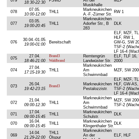
079
FSWD
An der
MZF
18:30-22:30
Musikhalle
07.05.
Markneukirchen
078
THL1
RW 1
10:00-12:00
A.-F.-Zürner Str.
Markneukirchen
03.05.
077
THL1
Adorfer Str., B
DLK
19:00-20:45
283
ELF, MZF, TL
HLF, RW 1,
30.04.-01.05.
076
Bereitschaft
GW-G, SW 20
19:00-01:00
TSF-2 (Wache
LF 16-4 (Wac
27.04.
Brand3
Remtengrün
ELF, TLF 16,
075
18:46-21:00
Waldbrand
Landwüster Str.
2000
Markneukirchen
27.04.
074
THL1
Am
MZF, SW 200
17:15-19:30
Schwimmbad
ELF, MZF, TL
26.04.
Markneukirchen
HLF, GW-AS,
073
Brand3
19:42-23:15
Pestalozzistr.
TSF-2 (Wache
LF 16-4 (Wac
Markneukirchen
21.04.
MZF, SW 200
072
THL1
Am
09:00-12:30
TSF-2 (Wache
Schwimmbad
17.04.
Markneukirchen
071
THL1
DLK
09:00-15:45
Schulstr.
16.04.
Markneukirchen
070
THL1
DLK
09:00-15:45
Klingenthaler Str.
Markneukirchen
14.04.
THL1
069
An der
ELF, HLF
21:29-22:00
Ölspur