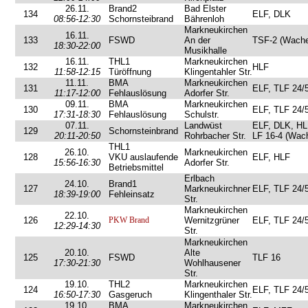
26.11.
Brand2
Bad Elster
134
ELF, DLK
08:56-12:30
Schornsteibrand
Bährenloh
Markneukirchen
16.11.
133
FSWD
An der
TSF-2 (Wache
18:30-22:00
Musikhalle
16.11.
THL1
Markneukirchen
132
HLF
11:58-12:15
Türöffnung
Klingentahler Str.
11.11.
BMA
Markneukirchen
131
ELF, TLF 24/
11:17-12:00
Fehlauslösung
Adorfer Str.
09.11.
BMA
Markneukirchen
130
ELF, TLF 24/
17:31-18:30
Fehlauslösung
Schulstr.
07.11.
Landwüst
ELF, DLK, HL
129
Schornsteinbrand
20:11-20:50
Rohrbacher Str.
LF 16-4 (Wac
THL1
26.10.
Markneukirchen
128
VKU auslaufende
ELF, HLF
15:56-16:30
Adorfer Str.
Betriebsmittel
Erlbach
24.10.
Brand1
127
Markneukirchner
ELF, TLF 24/
18:39-19:00
Fehleinsatz
Str.
Markneukirchen
22.10.
126
PKW Brand
Wernitzgrüner
ELF, TLF 24/
12:29-14:30
Str.
Markneukirchen
20.10.
Alte
125
FSWD
TLF 16
17:30-21:30
Wohlhausener
Str.
19.10.
THL2
Markneukirchen
124
ELF, TLF 24/
16:50-17:30
Gasgeruch
Klingenthaler Str.
19.10.
BMA
Markneukirchen