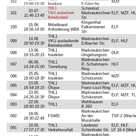
102
MZF
19:00-19:30
Insekten
F.-Glier-Str.
THL1
Schönlind
20.07.
101
VKU auslaufende
Markneukirchner
ELF, MZF, H
11:46-13:45
Betriebsmittel
Str.
Klingenthal
15.06.
Mittelbrand
100
Falkensteiner
ELF
18:56-19:50
Anforderung WBK
Str.
THL1
14.06.
Markneukirchen
099
VKU auslaufende
ELF, HLF
18:50-19:30
Erlbacher Str.
Betriebsmittel
13.06.
THL1
Markneukirchen
098
DLK
19:15-20:15
Insekten
Umgehungsstr.
Markneukirchen
06.06.
THL1
097
R.-Schuhmann-
HLF
14:24-15:00
Tierrettung
Ring
25.05.
THL1
Markneukirchen
096
MZF
18:00-18:30
Insekten
Schützenstr.
23.05.
THL1
Markneukirchen
095
ELF, MZF, H
16:54-18:15
Ölspur
Franz-Liszt-Ring
23.05.
THL1
Markneukirchen
094
ELF, MZF, TL
14:26-16:30
Ölspur
Schützenstr.
22.05.
Wohlhausen
093
THL1
ELF
18:00-18:30
B 283
Markneukirchen
19.05.
092
FSWD
An der
TSF-2 (Wache
18:30-22:45
Musikhalle
19.05.
THL1
Landwüst
ELF, HLF,
091
17:07-17:30
Verkehrsunfall
Schönlinder Str.
LF 16-4 (Wac
Markneukirchen