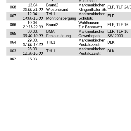
Musikhalle
13.04
Brand2
Markneukirchen
068
ELF, TLF 24/
20:00-21:00
Wiesenbrand
Klingenthaler Str.
12.04.
THL1
Markneukirchen
067
ELF
14:00-15:00
Monitionsbergung
Schulstr.
10.04.
Wohlhausen
066
Brand2
ELF, TLF 16,
21:31-22:30
Zur Bennewitz
30.03.
BMA
Markneukirchen
ELF, TLF 16,
065
09:40-10:00
Fehlauslösung
Gewerbepark
SW 2000
29.03.
Markneukirchen
064
THL1
DLK
07:00-17:30
Pestalozzistr.
28.03.
Markneukirchen
063
THL1
DLK
12:30-16:00
Pestalozzistr.
062
15.03.