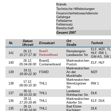
Brände
Technische Hilfeleistungen
Feuersicherheitswachdienste
Gefahrgut
Fehlalarme
Fehleinsatz
Bereitschaft
Gesamt 2007
Datum
Ort
Nr.
Einsatzart
Technik
Uhrzeit
Straße
ELF, MZF, TL
26.12.
Brand3
Remptengrün
141
HLF, RW 1,
10:27-17:30
Dachstuhlbrand
Landwüster Str.
GW-AS, SW 
26.12.
Brand1
Markneukirchen
140
ELF, HLF
05:04-06:00
Containerbrand
Poststr.
Markneukirchen
19.11.
139
FSWD
An der
MZF
18:00-22:30
Musikhalle
Markneukirchen
17.12.
138
THL1
Wernitzgrüner
RW 1
09:00-10:30
Str.
30.11.
Landwüst
137
THL1
DLK
09:10-10:30
Rohrbacher Str.
28.11.
Markneukirchen
136
THL1
ELF, DLK
17:20-18:45
Adorfer Str.
26.11.
Bad Elster
135
THL1
DLK
12:00-14:00
Kirchplatz