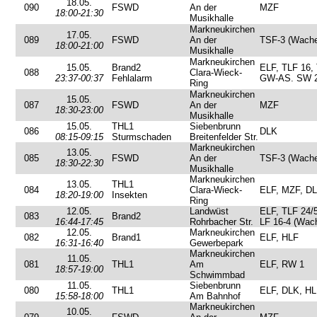
18.05.
090
FSWD
An der
MZF
18:00-21:30
Musikhalle
Markneukirchen
17.05.
089
FSWD
An der
TSF-3 (Wache
18:00-21:00
Musikhalle
Markneukirchen
15.05.
Brand2
ELF, TLF 16,
088
Clara-Wieck-
23:37-00:37
Fehlalarm
GW-AS. SW 
Ring
Markneukirchen
15.05.
087
FSWD
An der
MZF
18:30-23:00
Musikhalle
15.05.
THL1
Siebenbrunn
086
DLK
08:15-09:15
Sturmschaden
Breitenfelder Str.
Markneukirchen
13.05.
085
FSWD
An der
TSF-3 (Wache
18:30-22:30
Musikhalle
Markneukirchen
13.05.
THL1
084
Clara-Wieck-
ELF, MZF, D
18:20-19:00
Insekten
Ring
12.05.
Landwüst
ELF, TLF 24/5
083
Brand2
16:44-17:45
Rohrbacher Str.
LF 16-4 (Wac
12.05.
Markneukirchen
082
Brand1
ELF, HLF
16:31-16:40
Gewerbepark
Markneukirchen
11.05.
081
THL1
Am
ELF, RW 1
18:57-19:00
Schwimmbad
11.05.
Siebenbrunn
080
THL1
ELF, DLK, HL
15:58-18:00
Am Bahnhof
Markneukirchen
10.05.