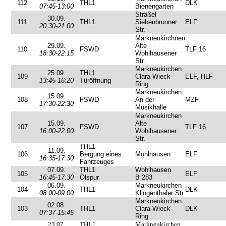
112
THL1
DLK
07:45-13:00
Bienengarten
Sträßel
30.09.
111
THL1
Siebenbrunner
ELF
20:30-21:00
Str.
Markneukirchnen
29.09.
Alte
110
FSWD
TLF 16
18:30-22:15
Wohlhausener
Str.
Markneukirchen
25.09.
THL1
109
Clara-Wieck-
ELF, HLF
13:45-16:20
Türöffnung
Ring
Markneukirchen
15.09.
108
FSWD
An der
MZF
17:30-22:30
Musikhalle
Markneukirchen
15.09.
Alte
107
FSWD
TLF 16
16:00-22:00
Wohlhausener
Str.
THL1
11.09.
106
Bergung eines
Mühlhausen
ELF
16:35-17:30
Fahrzeuges
07.09.
THL1
Wohlhausen
105
ELF
16:45-17:30
Ölspur
B 283
06.09.
Markneukirchen
104
THL1
DLK
08:00-09:00
Klingenthaler Str.
Markneukirchen
02.08.
103
THL1
Clara-Wieck-
DLK
07:37-15:45
Ring
23.07.
THL1
Markneukirchen