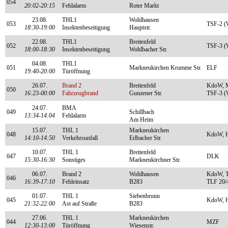
054
20:02-20:15
Fehlalarm
Roter Markt
23.08.
THL1
Wohlhausen
053
TSF-2 (
18:30-19:00
Insektenbeseitigung
Hauptstr.
22.08.
THL1
Breitenfeld
052
TSF-3 (
18:00-18:30
Insektenbeseitigung
Wohlbacher Str.
04.08.
THL1
051
Markneukirchen Krumme Str.
ELF
19:40-20:00
Türöffnung
26.07.
Brand 2
Breitenfeld
KdoW, M
050
16:23-00:00
Fahrzeugbrand
Gunzener Str.
TSF-3 (W
24.07.
BMA
049
Schillbach
13:34-14:04
Fehlalarm
Am Heim
15.07.
THL 1
Markneukirchen
048
KdoW, 
14:10-14:50
Verkehrsunfall
Erlbacher Str.
10.07.
THL 1
Breitenfeld
047
DLK
15:30-16:30
Sonstiges
Markneukirchner Str.
06.07.
Brand 2
Wohlhausen
KdoW, T
046
16:39-17:10
Fehleinsatz
B283
TLF 20/
01.07.
THL 1
Siebenbrunn
045
KdoW, 
21:32-22:00
Ast auf Straße
B283
27.06.
THL 1
Markneukirchen
044
MZF
12:30-13:00
Türöffnung
Wiesenstr.