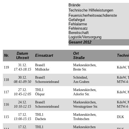
Brände
Technische Hilfeleistungen
Feuersicherheitswachdienste
Gefahrgut
Fehlalarme
Fehleinsatz
Bereitschaft
Logistik/Versorgung
Gesamt 2012
Datum
Ort
Nr.
Einsatzart
Techni
Uhrzeit
Straße
31.12.
Brand1
Markneukirchen,
119
KdoW, T
17:43-18:15
Müllsäcke
Breite Str.
30.12.
Brand1
Schönlind,
KdoW, T
118
08:41-09:50
Schornsteinbrand
Am Graben
MTW-4 (
27.12.
THL1
Markneukirchen,
117
KdoW, 
10:45-12:05
Ölspur
Adorfer Str.
24.12.
Brand1
Markneukirchen,
KdoW, M
116
10:10-12:15
Schornsteinbrand
Wernitzgrüner Str.
MTW-4 (
17.12.
THL1
Markneukirchen,
115
DLK
13:00-15:15
Dacheis
Trobitschen
17.12.
THL1
Markneukirchen