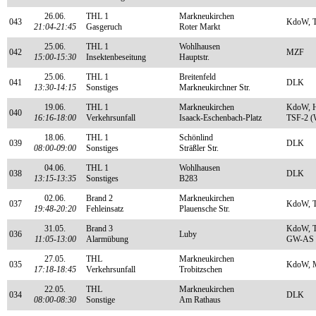
26.06.
THL 1
Markneukirchen
043
KdoW, T
21:04-21:45
Gasgeruch
Roter Markt
25.06.
THL 1
Wohlhausen
042
MZF
15:00-15:30
Insektenbeseitung
Hauptstr.
25.06.
THL 1
Breitenfeld
041
DLK
13:30-14:15
Sonstiges
Markneukirchner Str.
19.06.
THL 1
Markneukirchen
KdoW, H
040
16:16-18:00
Verkehrsunfall
Isaack-Eschenbach-Platz
TSF-2 (
18.06.
THL 1
Schönlind
039
DLK
08:00-09:00
Sonstiges
Sträßler Str.
04.06.
THL 1
Wohlhausen
038
DLK
13:15-13:35
Sonstiges
B283
02.06.
Brand 2
Markneukirchen
037
KdoW, T
19:48-20:20
Fehleinsatz
Plauensche Str.
31.05.
Brand 3
KdoW, T
036
Luby
11:05-13:00
Alarmübung
GW-AS
27.05.
THL
Markneukirchen
035
KdoW, 
17:18-18:45
Verkehrsunfall
Trobitzschen
22.05.
THL
Markneukirchen
034
DLK
08:00-08:30
Sonstige
Am Rathaus