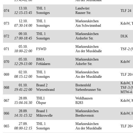
19:45-02:00
An der Musikhalle
13.10.
THL 1
Landwüst
074
TLF 24
12:15-15:45
Sonstiges
Rauner Str.
12.10.
THL 1
Markneukirchen
073
KdoW, T
07:30-14:00
Sonstiges
Am Schwimmbad
09.10.
THL 1
Markneukirchen
072
DLK
17:00-18:45
Sonstiges
Ardorfer Str.
05.10.
Markneukirchen
071
FSWD
TSF-2 (
18:00-22:00
An der Musikhalle
05.10.
BMA
Markneukirchen
070
KdoW
12:29-13:00
Fehlalarm
Adorfer Str.
02.10.
THL 1
Markneukirchen
069
TLF 20/
08:15-12:00
Sonstiges
An der Musikhalle
KdoW, T
01.10.
Brand 2
Breitenfeld
068
TSF-3 (
19:41-22:00
Wiesenbrand
Siebenbrunner Str.
MTW-4 (
28.09.
THL1
Wohlhausen
067
KdoW, 
15:04-16:30
Ölspur
B283
28.09.
Brand 1
Markneukirchen
066
KdoW, 
14:31-15:32
Mikrowelle
Beethovenstr.
27.09.
THL 1
Markneukirchen
065
TLF 20/
08:00-12:15
Sonstiges
An der Musikhalle