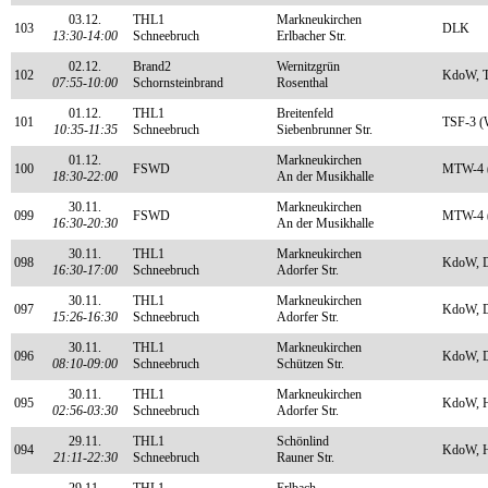
03.12.
THL1
Markneukirchen
103
DLK
13:30-14:00
Schneebruch
Erlbacher Str.
02.12.
Brand2
Wernitzgrün
102
KdoW, T
07:55-10:00
Schornsteinbrand
Rosenthal
01.12.
THL1
Breitenfeld
101
TSF-3 (
10:35-11:35
Schneebruch
Siebenbrunner Str.
01.12.
Markneukirchen
100
FSWD
MTW-4 (
18:30-22:00
An der Musikhalle
30.11.
Markneukirchen
099
FSWD
MTW-4 (
16:30-20:30
An der Musikhalle
30.11.
THL1
Markneukirchen
098
KdoW, 
16:30-17:00
Schneebruch
Adorfer Str.
30.11.
THL1
Markneukirchen
097
KdoW, 
15:26-16:30
Schneebruch
Adorfer Str.
30.11.
THL1
Markneukirchen
096
KdoW, 
08:10-09:00
Schneebruch
Schützen Str.
30.11.
THL1
Markneukirchen
095
KdoW, 
02:56-03:30
Schneebruch
Adorfer Str.
29.11.
THL1
Schönlind
094
KdoW, 
21:11-22:30
Schneebruch
Rauner Str.