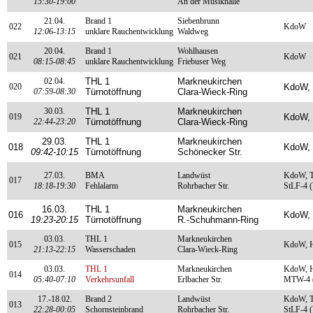
15:30-19:00
An der Musikhalle
21.04.
Brand 1
Siebenbrunn
022
KdoW
12:06-13:15
unklare Rauchentwicklung
Waldweg
20.04.
Brand 1
Wohlhausen
021
KdoW
08:15-08:45
unklare Rauchentwicklung
Friebuser Weg
02.04.
THL 1
Markneukirchen
020
KdoW,
07:59-08:30
Türnotöffnung
Clara-Wieck-Ring
30.03.
THL 1
Markneukirchen
019
KdoW,
22:44-23:20
Türnotöffnung
Clara-Wieck-Ring
29.03.
THL 1
Markneukirchen
018
KdoW,
09:42-10:15
Türnotöffnung
Schönecker Str.
27.03.
BMA
Landwüst
KdoW, T
017
18:18-19:30
Fehlalarm
Rohrbacher Str.
StLF-4 
16.03.
THL 1
Markneukirchen
016
KdoW,
19:23-20:15
Türnotöffnung
R.-Schuhmann-Ring
03.03.
THL 1
Markneukirchen
015
KdoW, 
21:13-22:15
Wasserschaden
Clara-Wieck-Ring
03.03.
THL 1
Markneukirchen
KdoW, H
014
05:40-07:10
Verkehrsunfall
Erlbacher Str.
MTW-4 (
17.-18.02.
Brand 2
Landwüst
KdoW, T
013
22:28-00:05
Schornsteinbrand
Rohrbacher Str.
StLF-4 