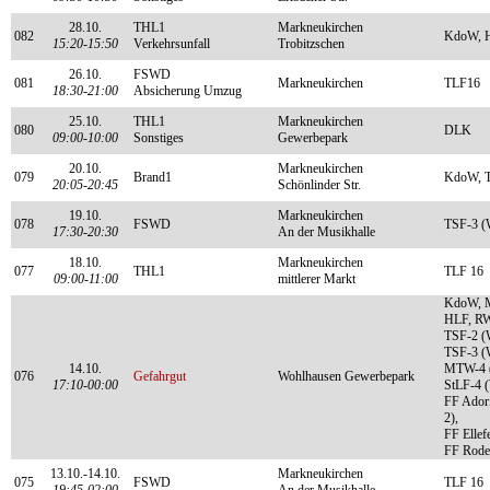
28.10.
THL1
Markneukirchen
082
KdoW, 
15:20-15:50
Verkehrsunfall
Trobitzschen
26.10.
FSWD
081
Markneukirchen
TLF16
18:30-21:00
Absicherung Umzug
25.10.
THL1
Markneukirchen
080
DLK
09:00-10:00
Sonstiges
Gewerbepark
20.10.
Markneukirchen
079
Brand1
KdoW, T
20:05-20:45
Schönlinder Str.
19.10.
Markneukirchen
078
FSWD
TSF-3 (
17:30-20:30
An der Musikhalle
18.10.
Markneukirchen
077
THL1
TLF 16
09:00-11:00
mittlerer Markt
KdoW, M
HLF, RW
TSF-2 (
TSF-3 (
14.10.
MTW-4 (
076
Gefahrgut
Wohlhausen Gewerbepark
17:10-00:00
StLF-4 (
FF Ador
2),
FF Elle
FF Rode
13.10.-14.10.
Markneukirchen
075
FSWD
TLF 16