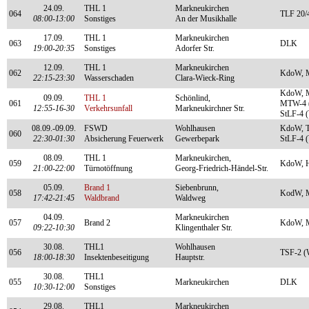
24.09.
THL 1
Markneukirchen
064
TLF 20/
08:00-13:00
Sonstiges
An der Musikhalle
17.09.
THL 1
Markneukirchen
063
DLK
19:00-20:35
Sonstiges
Adorfer Str.
12.09.
THL 1
Markneukirchen
062
KdoW, 
22:15-23:30
Wasserschaden
Clara-Wieck-Ring
KdoW, M
09.09.
THL 1
Schönlind,
061
MTW-4 (
12:55-16-30
Verkehrsunfall
Markneukirchner Str.
StLF-4 
08.09.-09.09.
FSWD
Wohlhausen
KdoW, T
060
22:30-01:30
Absicherung Feuerwerk
Gewerbepark
StLF-4 
08.09.
THL 1
Markneukirchen,
059
KdoW, 
21:00-22:00
Türnotöffnung
Georg-Friedrich-Händel-Str.
05.09.
Brand 1
Siebenbrunn,
058
KodW, M
17:42-21:45
Waldbrand
Waldweg
04.09.
Markneukirchen
057
Brand 2
KdoW, M
09:22-10:30
Klingenthaler Str.
30.08.
THL1
Wohlhausen
056
TSF-2 (
18:00-18:30
Insektenbeseitigung
Hauptstr.
30.08.
THL1
055
Markneukirchen
DLK
10:30-12:00
Sonstiges
29.08.
THL1
Markneukirchen