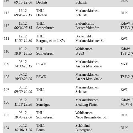
114
DLK
09:15-12:00
Dacheis
Schulstr.
14.12.
THL1
Markneukirchen
113
DLK
09:45-12:15
Dacheis
Schulstr.
13.12.
THL1
Siebenbrunn,
KdoW, 
112
06:34-07:15
Schneebruch
Breitenfelder Str.
TSF-3 (
12.12.
THL1
Breitenfeld
111
RW1
11:55-12:30
Bergung eines LKW
Markneukirchner Str.
10.12.
THL1
Wohlhausen
KdoW,
110
18:04-18:35
Schneebruch
B 283
TSF-2 (
08.12.
Markneukirchen
109
FSWD
MZF
14:30-19:15
An der Musikhalle
07.12.
Markneukirchen
108
FSWD
TSF-2 (
18:30-23:00
An der Musikhalle
06.12.
Markneukirchen
107
THL1
RW1
09:30-10:00
Schulstr.
06.12.
THL1
Markneukirchen
KdoW, 
106
11:18-13:30
Sonstiges
Siedlung Platten
MTW-4 (
06.12.
THL1
Wohlhausen
105
DLK
10:45-12:00
Schneebruch
Neue Breitenfelder Str.
05.12.
THL1
Schönlind
104
DLK
10:30-11:30
Baum
Buttergrund