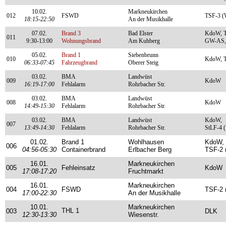
10.02.
Markneukirchen
012
FSWD
TSF-3 (
18:15-22:50
An der Musikhalle
07.02.
Brand 3
Bad Elster
KdoW, T
011
9:30-13:00
Wohnungsbrand
Am Kuhberg
GW-AS,
05.02.
Brand 1
Siebenbrunn
010
KdoW, T
06:33-07:45
Fahrzeugbrand
Oberer Steig
03.02.
BMA
Landwüst
009
KdoW
16:19-17:00
Fehlalarm
Rohrbacher Str.
03.02.
BMA
Landwüst
008
KdoW
14:49-15:30
Fehlalarm
Rohrbacher Str.
03.02.
BMA
Landwüst
KdoW,
007
13:49-14:30
Fehlalarm
Rohrbacher Str.
StLF-4 
01.02.
Brand 1
Wohlhausen
KdoW, 
006
04:56-05:30
Containerbrand
Erlbacher Berg
TSF-2 
16.01.
Markneukirchen
005
Fehleinsatz
KdoW
17:08-17:20
Fruchtmarkt
16.01.
Markneukirchen
004
FSWD
TSF-2 
17:00-22:30
An der Musikhalle
10.01.
Markneukirchen
THL 1
003
DLK
12:30-13:30
Wiesenstr.