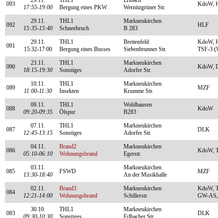
29.11.
THL1
Erlbach
093
KdoW, 
17:55-19:00
Bergung eines PKW
Wernitzgrüner Str.
29.11.
THL1
Markneukirchen
092
HLF
15:35-15:40
Schneebruch
B 283
29.11.
THL1
Breitenfeld
KdoW, H
091
15:32-17:00
Bergung eines Busses
Siebenbrunner Str.
TSF-3 (
23.11.
THL1
Markneukirchen
090
KdoW, 
18:15-19:30
Sonstiges
Adorfer Str.
10.11.
THL1
Markneukirchen
089
MZF
11:00-11:30
Insekten
Krumme Str.
09.11.
THL1
Wohlhausen
088
KdoW
09:20-09:35
Ölspur
B283
07.11.
THL1
Markneukirchen
087
DLK
12:45-13:15
Sonstiges
Adorfer Str.
04.11.
Brand2
Markneukirchen
086
KdoW, T
05:10-06:10
Wohnungsbrand
Egerstr.
03.11.
Markneukirchen
085
FSWD
MZF
13:30-18:40
An der Musikhalle
02.11.
Brand3
Markneukirchen
KdoW, T
084
12:21-14:00
Wohnungsbrand
Schillerstr.
GW-AS, 
30.10.
THL1
Markneukirchen
083
DLK
09:30-10:30
Sonstiges
Erlbacher Str.