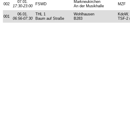
07.01.
Markneukirchen
002
FSWD
MZF
17:30-23:00
An der Musikhalle
06.01.
THL 1
Wohlhausen
KdoW, 
001
06:56-07:30
Baum auf Straße
B283
TSF-2 