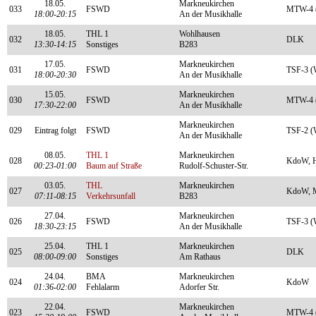
18.05.
Markneukirchen
033
FSWD
MTW-4 (
18:00-20:15
An der Musikhalle
18.05.
THL 1
Wohlhausen
032
DLK
13:30-14:15
Sonstiges
B283
17.05.
Markneukirchen
031
FSWD
TSF-3 (
18:00-20:30
An der Musikhalle
15.05.
Markneukirchen
030
FSWD
MTW-4 (
17:30-22:00
An der Musikhalle
Markneukirchen
029
Eintrag folgt
FSWD
TSF-2 (
An der Musikhalle
08.05.
THL 1
Markneukirchen
028
KdoW, 
00:23-01:00
Baum auf Straße
Rudolf-Schuster-Str.
03.05.
THL
Markneukirchen
027
KdoW, M
07:11-08:15
Verkehrsunfall
B283
27.04.
Markneukirchen
026
FSWD
TSF-3 (
18:30-23:15
An der Musikhalle
25.04.
THL 1
Markneukirchen
025
DLK
08:00-09:00
Sonstiges
Am Rathaus
24.04.
BMA
Markneukirchen
024
KdoW
01:36-02:00
Fehlalarm
Adorfer Str.
22.04.
Markneukirchen
023
FSWD
MTW-4 (