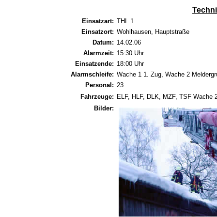
Techni
Einsatzart:
THL 1
Einsatzort:
Wohlhausen, Hauptstraße
Datum:
14.02.06
Alarmzeit:
15:30 Uhr
Einsatzende:
18:00 Uhr
Alarmschleife:
Wache 1 1. Zug, Wache 2 Meldergr
Personal:
23
Fahrzeuge:
ELF, HLF, DLK, MZF, TSF Wache 
Bilder: