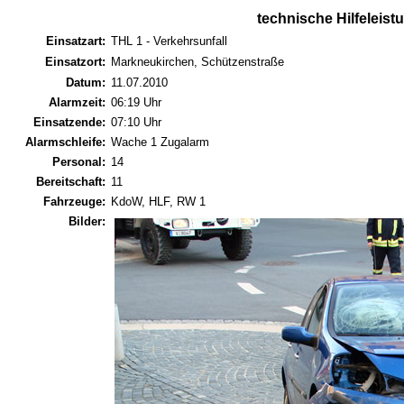
technische Hilfeleist
Einsatzart:
THL 1 - Verkehrsunfall
Einsatzort:
Markneukirchen, Schützenstraße
Datum:
11.07.2010
Alarmzeit:
06:19 Uhr
Einsatzende:
07:10 Uhr
Alarmschleife:
Wache 1 Zugalarm
Personal:
14
Bereitschaft:
11
Fahrzeuge:
KdoW, HLF, RW 1
Bilder: