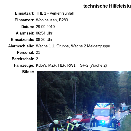
technische Hilfeleist
Einsatzart:
THL 1 - Verkehrsunfall
Einsatzort:
Wohlhausen, B283
Datum:
29.09.2010
Alarmzeit:
06:54 Uhr
Einsatzende:
08:30 Uhr
Alarmschleife:
Wache 1 1. Gruppe, Wache 2 Meldergruppe
Personal:
21
Bereitschaft:
2
Fahrzeuge:
KdoW, MZF, HLF, RW1, TSF-2 (Wache 2)
Bilder: