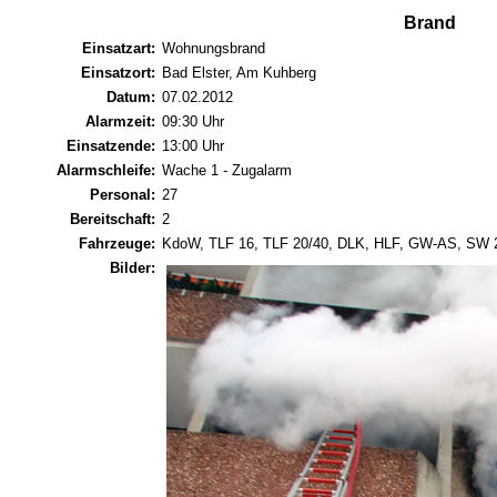
Brand
Einsatzart:
Wohnungsbrand
Einsatzort:
Bad Elster, Am Kuhberg
Datum:
07.02.2012
Alarmzeit:
09:30 Uhr
Einsatzende:
13:00 Uhr
Alarmschleife:
Wache 1 - Zugalarm
Personal:
27
Bereitschaft:
2
Fahrzeuge:
KdoW, TLF 16, TLF 20/40, DLK, HLF, GW-AS, SW 
Bilder: