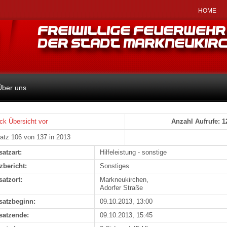
HOME
Über uns
ck
Übersicht
vor
Anzahl Aufrufe: 1
atz 106 von 137 in 2013
satzart:
Hilfeleistung - sonstige
zbericht:
Sonstiges
satzort:
Markneukirchen,
Adorfer Straße
satzbeginn:
09.10.2013, 13:00
satzende:
09.10.2013, 15:45