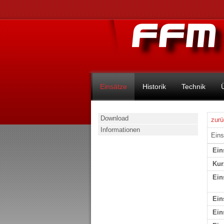
Einsätze
Historik
Technik
Download
zurü
Informationen
Eins
Ein
Kur
Ein
Ein
Ein