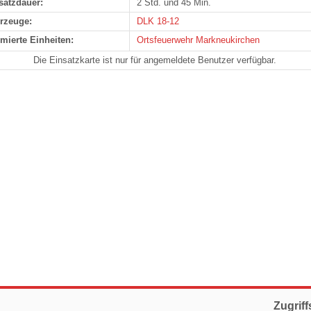
satzdauer:
2 Std. und 45 Min.
rzeuge:
DLK 18-12
rmierte Einheiten:
Ortsfeuerwehr Markneukirchen
Die Einsatzkarte ist nur für angemeldete Benutzer verfügbar.
Zugriff