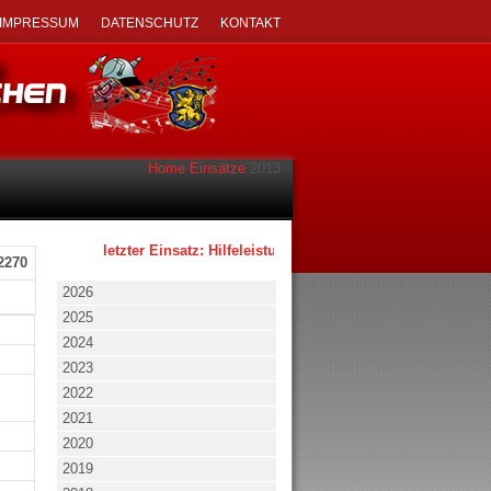
IMPRESSUM
DATENSCHUTZ
KONTAKT
Home
Einsätze
2013
letzter Einsatz: Hilfeleistung - klein - 02.08.2026 um 17:53 
2270
2026
2025
2024
2023
2022
2021
2020
2019