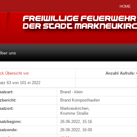
HOME
Über uns
ck
Übersicht
vor
Anzahl Aufrufe: 
atz 63 von 101 in 2022
satzart:
Brand - klein
zbericht:
Brand Komposthaufen
satzort:
Markneukirchen,
Krumme Straße
satzbeginn:
26.06.2022, 15:16
satzende:
26.06.2022, 16:00