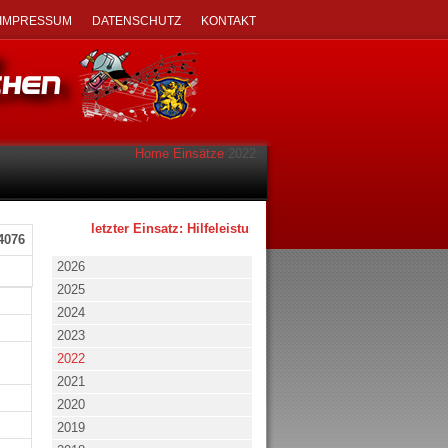
IMPRESSUM
DATENSCHUTZ
KONTAKT
Home
Einsätze
2022
letzter Einsatz: Hilfeleistung - klein - 02.08.2026 um 17:53 U
4076
2026
2025
2024
2023
2022
2021
2020
2019