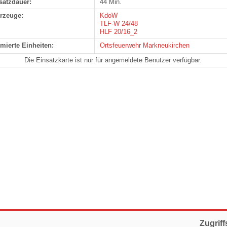
satzdauer:
44 Min.
rzeuge:
KdoW
TLF-W 24/48
HLF 20/16_2
rmierte Einheiten:
Ortsfeuerwehr Markneukirchen
Die Einsatzkarte ist nur für angemeldete Benutzer verfügbar.
Zugriff