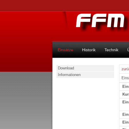
Einsätze
Historik
Technik
Download
zurü
Informationen
Eins
Ein
Kur
Ein
Ein
Ein