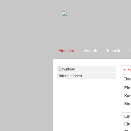
Einsätze
Historik
Technik
Download
zurü
Informationen
Eins
Ein
Kur
Ein
Ein
Ein