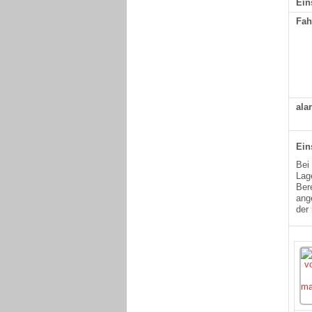
Ein
Fah
ala
Ein
Bei
Lag
Ber
ang
der