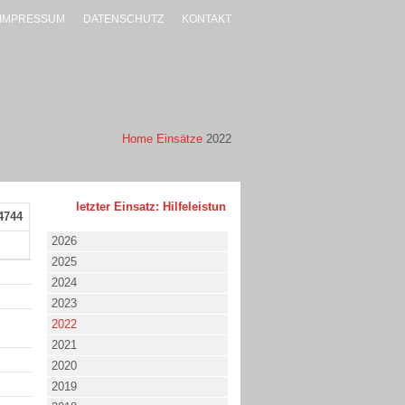
IMPRESSUM
DATENSCHUTZ
KONTAKT
Home
Einsätze
2022
letzter Einsatz: Hilfeleistung - klein - 02.08.2026 um 17:53 Uh
4744
2026
2025
2024
2023
2022
2021
2020
2019