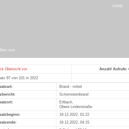
HOME
Über uns
ck
Übersicht
vor
Anzahl Aufrufe: 
atz 97 von 101 in 2022
satzart:
Brand - mittel
zbericht:
Schornsteinbrand
satzort:
Erlbach,
Obere Lindenstraße
satzbeginn:
18.12.2022, 01:22
satzende:
18.12.2022, 04:15