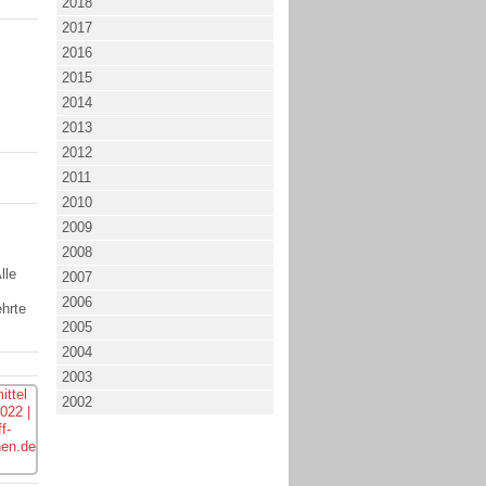
2018
2017
2016
2015
2014
2013
2012
2011
2010
2009
2008
lle
2007
2006
ehrte
2005
2004
2003
2002