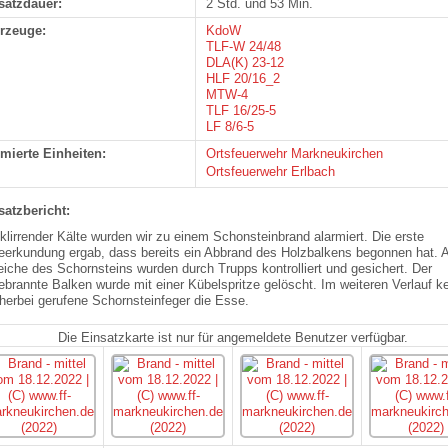
satzdauer:
2 Std. und 53 Min.
rzeuge:
KdoW
TLF-W 24/48
DLA(K) 23-12
HLF 20/16_2
MTW-4
TLF 16/25-5
LF 8/6-5
rmierte Einheiten:
Ortsfeuerwehr Markneukirchen
Ortsfeuerwehr Erlbach
satzbericht:
 klirrender Kälte wurden wir zu einem Schonsteinbrand alarmiert. Die erste
eerkundung ergab, dass bereits ein Abbrand des Holzbalkens begonnen hat. A
eiche des Schornsteins wurden durch Trupps kontrolliert und gesichert. Der
ebrannte Balken wurde mit einer Kübelspritze gelöscht. Im weiteren Verlauf k
 herbei gerufene Schornsteinfeger die Esse.
Die Einsatzkarte ist nur für angemeldete Benutzer verfügbar.