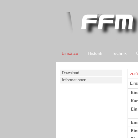
Einsätze
Historik
Technik
Download
zurü
Informationen
Eins
Ein
Kur
Ein
Ein
Ein