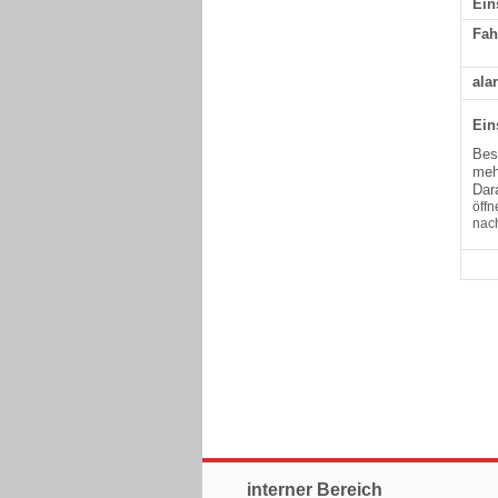
Ein
Fah
ala
Ein
Bes
meh
Dar
öffn
nach
interner Bereich