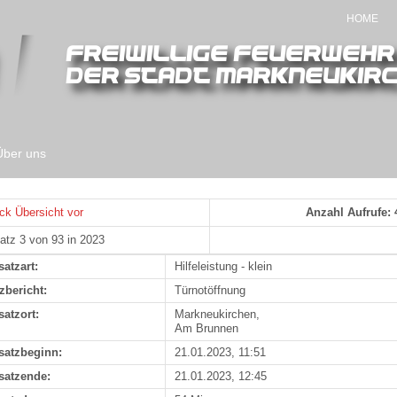
HOME
Über uns
ck
Übersicht
vor
Anzahl Aufrufe: 
atz 3 von 93 in 2023
satzart:
Hilfeleistung - klein
zbericht:
Türnotöffnung
satzort:
Markneukirchen,
Am Brunnen
satzbeginn:
21.01.2023, 11:51
satzende:
21.01.2023, 12:45