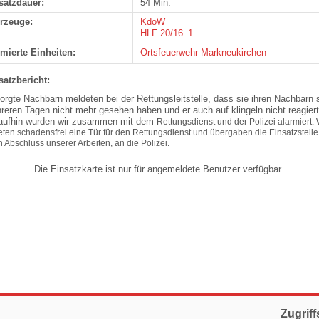
satzdauer:
54 Min.
rzeuge:
KdoW
HLF 20/16_1
rmierte Einheiten:
Ortsfeuerwehr Markneukirchen
satzbericht:
orgte Nachbarn meldeten bei der Rettungsleitstelle, dass sie ihren Nachbarn s
reren Tagen nicht mehr gesehen haben und er auch auf klingeln nicht reagiert
aufhin wurden wir zusammen mit dem
Rettungsdienst und der Polizei alarmiert. 
eten schadensfrei eine Tür für den
Rettungsdienst und übergaben die Einsatzstelle
 Abschluss unserer Arbeiten, an die Polizei.
Die Einsatzkarte ist nur für angemeldete Benutzer verfügbar.
Zugriff