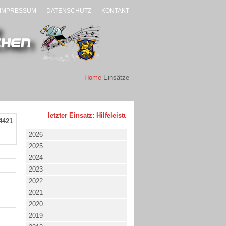
IMPRESSUM
DATENSCHUTZ
KONTAKT
Home
Einsätze
letzter Einsatz: Hilfeleistung - klein - 02.08.2026 um 17:53 
4421
2026
2025
2024
2023
2022
2021
2020
2019