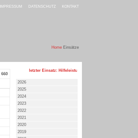
IMPRESSUM
DATENSCHUTZ
KONTAKT
Home
Einsätze
letzter Einsatz: Hilfeleistung - klein - 02.08.2026 um 17:53 
 660
2026
2025
2024
2023
2022
2021
2020
2019