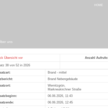
HOME
Über uns
ck
Übersicht
vor
Anzahl Aufrufe:
atz 38 von 52 in 2026
satzart:
Brand - mittel
zbericht:
Brand Nebengebäude
satzort:
Wernitzgrün,
Markneukirchner Straße
satzbeginn:
06.06.2026, 11:43
satzende:
06.06.2026, 12:45