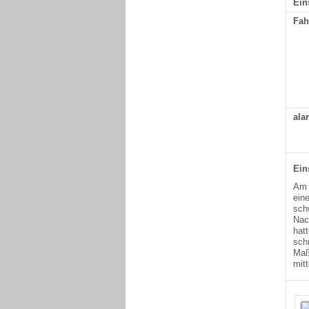
Ein
Fah
ala
Ein
Am 
ein
sch
Nac
hat
sch
Maß
mit