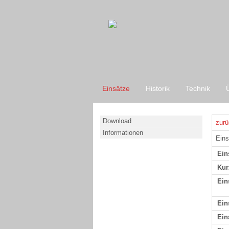
Einsätze
Historik
Technik
Download
zurü
Informationen
Eins
Ein
Kur
Ein
Ein
Ein