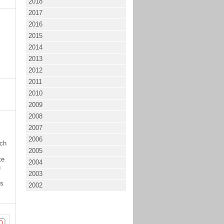
2018
2017
2016
2015
2014
2013
2012
2011
2010
2009
2008
2007
2006
ich
2005
te
2004
n
2003
hs
2002