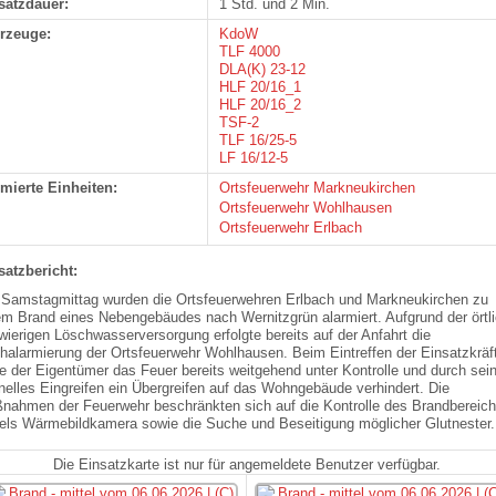
satzdauer:
1 Std. und 2 Min.
rzeuge:
KdoW
TLF 4000
DLA(K) 23-12
HLF 20/16_1
HLF 20/16_2
TSF-2
TLF 16/25-5
LF 16/12-5
rmierte Einheiten:
Ortsfeuerwehr Markneukirchen
Ortsfeuerwehr Wohlhausen
Ortsfeuerwehr Erlbach
satzbericht:
Samstagmittag wurden die Ortsfeuerwehren Erlbach und Markneukirchen zu
em Brand eines Nebengebäudes nach Wernitzgrün alarmiert. Aufgrund der örtl
wierigen Löschwasserversorgung erfolgte bereits auf der Anfahrt die
halarmierung der Ortsfeuerwehr Wohlhausen. Beim Eintreffen der Einsatzkräf
te der Eigentümer das Feuer bereits weitgehend unter Kontrolle und durch sei
nelles Eingreifen ein Übergreifen auf das Wohngebäude verhindert. Die
nahmen der Feuerwehr beschränkten sich auf die Kontrolle des Brandbereic
tels Wärmebildkamera sowie die Suche und Beseitigung möglicher Glutnester.
Die Einsatzkarte ist nur für angemeldete Benutzer verfügbar.