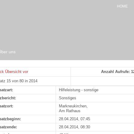
HOME
Über uns
ck
Übersicht
vor
Anzahl Aufrufe: 1
atz 15 von 80 in 2014
satzart:
Hilfeleistung - sonstige
zbericht:
Sonstiges
satzort:
Markneukirchen,
Am Rathaus
satzbeginn:
28.04.2014, 07:45
satzende:
28.04.2014, 08:30