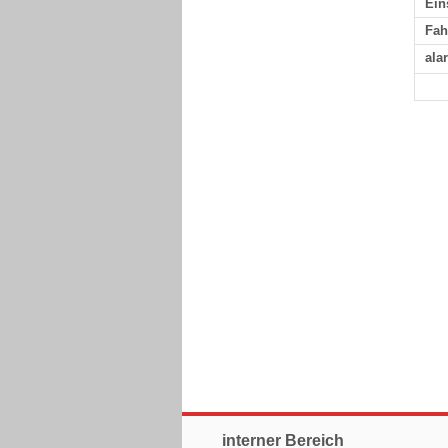
Ein
Fah
ala
interner Bereich