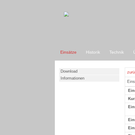
Einsätze
Historik
Technik
Download
zurü
Informationen
Eins
Ein
Kur
Ein
Ein
Ein