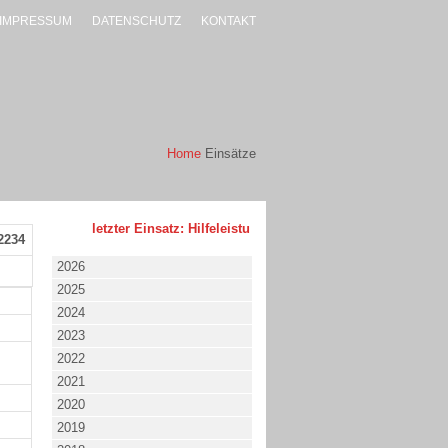
IMPRESSUM
DATENSCHUTZ
KONTAKT
Home
Einsätze
letzter Einsatz: Hilfeleistung - klein - 02.08.2026 um 17:53 
2234
2026
2025
2024
2023
2022
2021
2020
2019