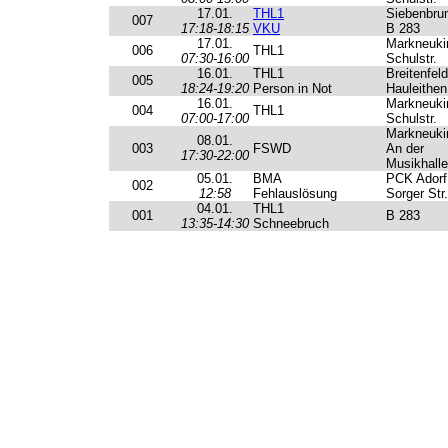
17.01.
THL1
Siebenbru
007
17:18-18:15
VKU
B 283
17.01.
Markneuki
006
THL1
07:30-16:00
Schulstr.
16.01.
THL1
Breitenfeld
005
18:24-19:20
Person in Not
Hauleithen
16.01.
Markneuki
004
THL1
07:00-17:00
Schulstr.
Markneuki
08.01.
003
FSWD
An der
17:30-22:00
Musikhalle
05.01.
BMA
PCK Adorf
002
12:58
Fehlauslösung
Sorger Str.
04.01.
THL1
001
B 283
13:35-14:30
Schneebruch