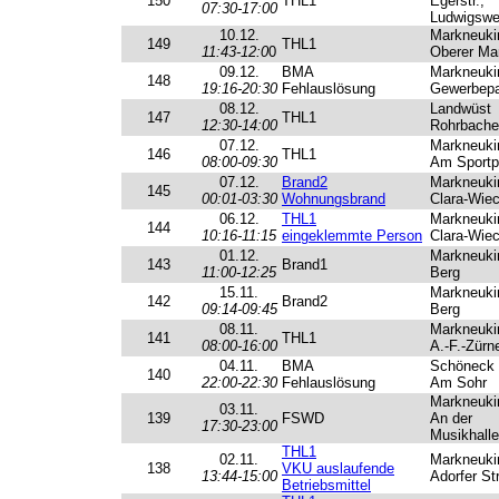
150
THL1
Egerstr.,
07:30-17:00
Ludwigsw
10.12.
Markneuki
149
THL1
11:43-12:0
0
Oberer Ma
09.12.
BMA
Markneuki
148
19:16-20:30
Fehlauslösung
Gewerbep
08.12.
Landwüst
147
THL1
12:30-14:00
Rohrbacher
07.12.
Markneuki
146
THL1
08:00-09:30
Am Sportp
07.12.
Brand2
Markneuki
145
00:01-03:30
Wohnungsbrand
Clara-Wie
06.12.
THL1
Markneuki
144
10:16-11:15
eingeklemmte Person
Clara-Wie
01.12.
Markneuki
143
Brand1
11:00-12:25
Berg
15.11.
Markneuki
142
Brand2
09:14-09:45
Berg
08.11.
Markneuki
141
THL1
08:00-16:00
A.-F.-Zürne
04.11.
BMA
Schöneck
140
22:00-22:30
Fehlauslösung
Am Sohr
Markneuki
03.11.
139
FSWD
An der
17:30-23:00
Musikhalle
THL1
02.11.
Markneuki
138
VKU auslaufende
13:44-15:00
Adorfer Str
Betriebsmittel