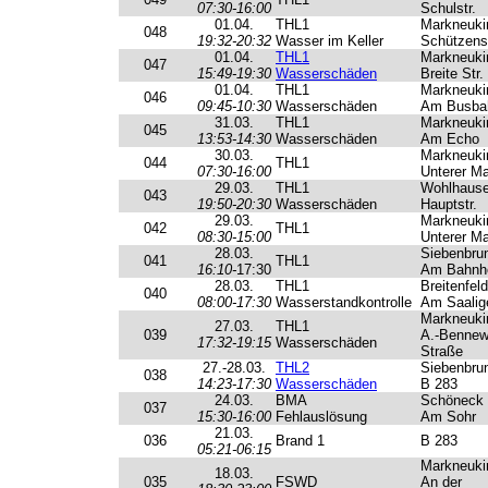
07:30-16:00
Schulstr.
01.04.
THL1
Markneuki
048
19:32-20:32
Wasser im Keller
Schützenst
01.04.
THL1
Markneuki
047
15:49-19:30
Wasserschäden
Breite Str.
01.04.
THL1
Markneuki
046
09:45-10:30
Wasserschäden
Am Busba
31.03.
THL1
Markneuki
045
13:53-14:30
Wasserschäden
Am Echo
30.03.
Markneuki
044
THL1
07:30-16:00
Unterer Ma
29.03.
THL1
Wohlhaus
043
19:50-20:30
Wasserschäden
Hauptstr.
29.03.
Markneuki
042
THL1
08:30-15:00
Unterer Ma
28.03.
Siebenbru
041
THL1
16:10-
17:30
Am Bahnh
28.03.
THL1
Breitenfeld
040
08:00-17:30
Wasserstandkontrolle
Am Saalig
Markneuki
27.03.
THL1
039
A.-Bennew
17:32-19:15
Wasserschäden
Straße
27.-28.03.
THL2
Siebenbru
038
14:23-17:30
Wasserschäden
B 283
24.03.
BMA
Schöneck
037
15:30-16:00
Fehlauslösung
Am Sohr
21.03.
036
Brand 1
B 283
05:21-06:15
Markneuki
18.03.
035
FSWD
An der