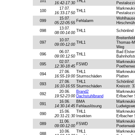
101
THL1
16:42-17:30
Pestalozzi
17.07.
Markneuki
100
THL1
16:33-17:50
Pestalozzi
15.07.
Wohlhaus
099
Fehlalarm
05:22-05:55
Hirschmüh
13.07.
098
THL1
Schönlind
08:00-14:00
Breitenfeld
10.07.
097
THL1
Thomas-Mü
09:00-12:00
Weg
06.07.
Bad Elster
096
THL1
09:00:12:50
Bahnhofstr
02.07.
Markneuki
095
FSWD
12:30-18:45
Poethenwa
27.06.
THL1
Markneuki
094
16:55-19:00
Sturmschäden
Platten
27.06.
THL1
Schönlind
093
16:10-16:55
Sturmschäden
Kreisstr. 3
20.06.
Brand2
Markneuki
092
19:52-23:00
Dachstuhlbrand
Erlbacher 
16.06.
BMA
Markneuki
091
14:30-14:45
Fehlauslösung
Ludwigsw
15.06.
THL1
Markneuki
090
20:31-21:30
Insekten
Erlbacher 
11.06.
Markneuki
089
FSWD
09:00-12:00
Poetenwal
10.06.
THL1
Markneuki
088