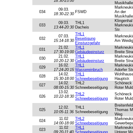
18:30-23:00
Musikhalle
Markneuki
09.03.
034
FSWD
An der
18:30-22:30
Musikhalle
Klingenhal
09.03.
THL1
033
Markneuki
13:44-20:30
Dacheis
Str.
THL1
07.03.
Markneuki
032
Beseitigung
15:14-18:30
Am Weidi
Einsturzgefahr
21.02.
THL1
Markneuki
031
17:30-19:00
Gebäudeeinsturz
Breite Str
21.02.
THL1
Markneuki
030
10:20-12:30
Gebäudeeinsturz
Breite Str
16.02.
THL1
Markneuki
029
17:24-20:15
Wassereinbruch
Adorfer Str
14.02.
THL1
Wohlhaus
028
15:30-18:00
Schneebeseitigung
Hauptstr.
14.02.
THL2
Schöneck
027
08:00-15:30
Schneebeseitigung
Roter Mul
13.02.
THL2
Schöneck
026
10:22-18:30
Schneebeseitigung
Roter Mul
Breitenfeld
12.02.
THL1
025
Thomas M
10:05-11:36
Schneebeseitigung
Weg
11.02
THL2
Markneuki
024
14:00-18:00
Schneebeseitigung
Gewerbep
11.02
THL1
Markneuki
023
09:20-11:40
Schneebeseitigung
Unterer Ma