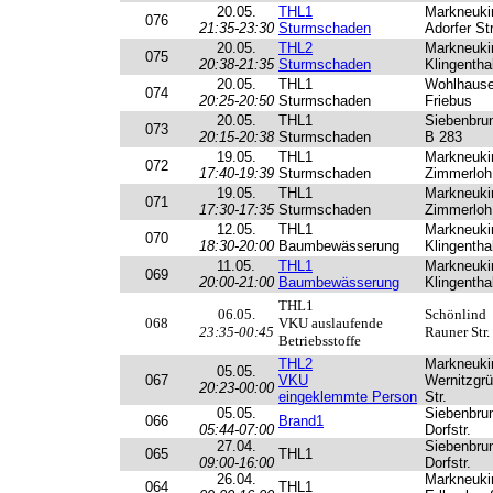
20.05.
THL1
Markneuki
076
21:35-23:30
Sturmschaden
Adorfer Str
20.05.
THL2
Markneuki
075
20:38-21:35
Sturmschaden
Klingenthal
20.05.
THL1
Wohlhaus
074
20:25-20:50
Sturmschaden
Friebus
20.05.
THL1
Siebenbru
073
20:15-20:38
Sturmschaden
B 283
19.05.
THL1
Markneuki
072
17:40-19:39
Sturmschaden
Zimmerloh
19.05.
THL1
Markneuki
071
17:30-17:35
Sturmschaden
Zimmerloh
12.05.
THL1
Markneuki
070
18:30-20:00
Baumbewässerung
Klingenthal
11.05.
THL1
Markneuki
069
20:00-21:00
Baumbewässerung
Klingenthal
THL1
06.05.
Schönlind
068
VKU auslaufende
23:35-00:45
Rauner Str.
Betriebsstoffe
THL2
Markneuki
05.05.
067
VKU
Wernitzgrü
20:23-00:00
eingeklemmte Person
Str.
05.05.
Siebenbru
066
Brand1
05:44-07:00
Dorfstr.
27.04.
Siebenbru
065
THL1
09:00-16:00
Dorfstr.
26.04.
Markneuki
064
THL1