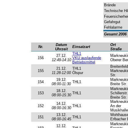
Brände
Technische Hil
Feuersicherhe
Gefahrgut
Fehlalarme
Gesamt 2006
Datum
Ort
Nr.
Einsatzart
Uhrzeit
Straße
THL1
27.12.
Markneuki
156
VKU auslaufende
12:49-14:10
Oberer Be
Betriebsmittel
Breitenfeld
21.12.
THL1
155
Markneuki
11:28-12:00
Ölspur
Str.
19.12.
Markneuki
154
THL1
08:00-11:30
Breite Str.
Markneuki
18.12.
153
THL1
Schillerstr.
08:00-15:30
Breite Str.
Markneuki
14.12.
152
THL1
An der
08:00-16:30
Musikhalle
13.12.
Wohlhaus
151
THL1
08:00-16:45
Erlbacher 
Markneuki
12.12.