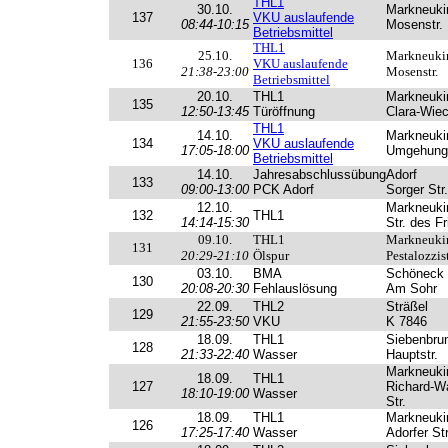
THL1
30.10.
Markneuki
137
VKU auslaufende
08:44-10:15
Mosenstr.
Betriebsmittel
THL1
25.10.
Markneuki
136
VKU auslaufende
21:38-23:00
Mosenstr.
Betriebsmittel
20.10.
THL1
Markneuki
135
12:50-13:45
Türöffnung
Clara-Wie
THL1
14.10.
Markneuki
134
VKU auslaufende
17:05-18:00
Umgehungs
Betriebsmittel
14.10.
Jahresabschlussübung
Adorf
133
09:00-13:00
PCK Adorf
Sorger Str.
12.10.
Markneuki
132
THL1
14:14-15:30
Str. des F
09.10.
THL1
Markneuki
131
20:29-21:10
Ölspur
Pestalozzist
03.10.
BMA
Schöneck
130
20:08-20:30
Fehlauslösung
Am Sohr
22.09.
THL2
Sträßel
129
21:55-23:50
VKU
K 7846
18.09.
THL1
Siebenbru
128
21:33-22:40
Wasser
Hauptstr.
Markneuki
18.09.
THL1
127
Richard-W
18:10-19:00
Wasser
Str.
18.09.
THL1
Markneuki
126
17:25-17:40
Wasser
Adorfer Str