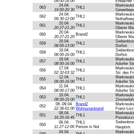
09:00-16:00
Erlbacher 
24.04.
Markneuki
063
THL1
19:00-20:30
Gewerbep
24.04.
Markneuki
062
THL1
09:30-12:00
Nothaftwe
20.04.
Markneuki
061
THL1
20:27-21:20
Oberer Ma
20.04.
Markneuki
060
Brand2
20:27-21:20
Oberer Ma
20.04.
Siebenbru
059
THL1
08:00-13:00
Dorfstr.
19.04.
Siebenbru
058
THL1
08:00-16:00
Dorfstr.
18.04.
Markneuki
057
THL1
08:00-16:00
Adorfer Str
17.04.
Markneuki
056
THL1
02:32-03:32
Str. des F
12.04.
Markneuki
055
THL1
09:00-16:00
Adorfer Str
11.04.
Markneuki
054
THL1
08:00-17:00
Adorfer Str
10.04.
Markneuki
053
THL1
08:00-15:00
Zimmerloh
08.-09.04.
Brand2
Markneuki
052
22:36-01:00
Wohnungsbrand
Franz-Lisz
08.04.
Markneuki
051
THL1
16:20-16:45
Pestalozzi
Siebenbru
06.04.
THL1
050
.
11:27-12:00
Person in Not
Hauptstr
04.04.
Markneuki
049
THL1