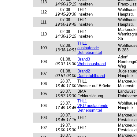
113
14:00-15:15
Insekten
Franz-Lisz
07.08.
THL1
Wohlhaus
112
19:45-20:30
Insekten
Hauptstr.
07.08.
THL1
Wohlhaus
111
19:00-19:45
Insekten
Hauptstr.
Markneuki
02.08.
THL1
110
Wernitzgrü
14:30-15:15
Insekten
Str.
THL1
02.08.
Wohlhaus
109
auslaufende
13:38-14:51
B 283
Betriebsmittel
Adorf
01.08.
Brand3
108
Remtengrü
03:31-15:30
Wohnhausbrand
Weg
01.08.
Brand2
Jugelsbur
107
00:51-03:00
Dachstuhlbrand
Hauptstr.
28.07.
THL1
Markneuki
106
16:40-17:00
Wasser auf Brücke
Mosenstr.
28.07.
BMA
Landwüst
105
15:57-16:30
Fehlauslösung
Rohrbacher
THL1
23.07.
Wohlhaus
104
VKU auslaufende
17:49-18:45
Hauptstr.
Betriebsmittel
20.07.
Markneuki
103
THL1
16:45-17:15
Pestalozzi
19.07.
Markneuki
102
THL1
16:00-16:30
Pestalozzi
18.07.
Markneuki