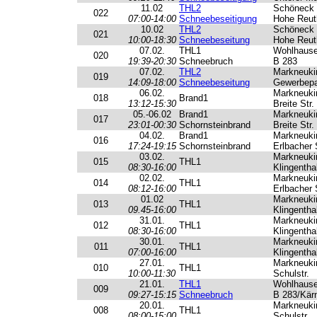
11.02
THL2
Schöneck
022
07:00-14:00
Schneebeseitigung
Hohe Reut
10.02
THL2
Schöneck
021
10:00-18:30
Schneebeseitung
Hohe Reut
07.02.
THL1
Wohlhaus
020
19:39-20:30
Schneebruch
B 283
07.02.
THL2
Markneuki
019
14:09-18:00
Schneebeseitung
Gewerbep
06.02.
Markneuki
018
Brand1
13:12-15:30
Breite Str.
05.-06.02
Brand1
Markneuki
017
23:01-00:30
Schornsteinbrand
Breite Str.
04.02.
Brand1
Markneuki
016
17:24-19:15
Schornsteinbrand
Erlbacher 
03.02.
Markneuki
015
THL1
08:30-16:00
Klingenthal
02.02.
Markneuki
014
THL1
08:12-16:00
Erlbacher 
01.02
Markneuki
013
THL1
09.45-16:00
Klingenthal
31.01.
Markneuki
012
THL1
08:30-16:00
Klingenthal
30.01.
Markneuki
011
THL1
07:00-16:00
Klingenthal
27.01.
Markneuki
010
THL1
10:00-11:30
Schulstr.
21.01.
THL1
Wohlhaus
009
09:27-15:15
Schneebruch
B 283/Kärn
20.01.
Markneuki
008
THL1
08:00-15:00
Schulstr.