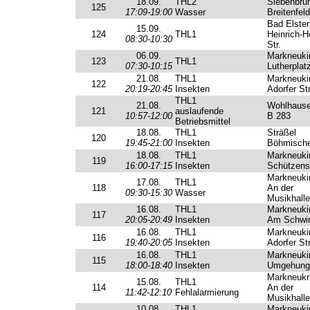
18.09.
THL2
Siebenbru
125
17:09-19:00
Wasser
Breitenfeld
Bad Elster
15.09.
124
THL1
Heinrich-H
08:30-10:30
Str.
06.09.
Markneuki
123
THL1
07:30-10:15
Lutherplat
21.08.
THL1
Markneuki
122
20:19-20:45
Insekten
Adorfer Str
THL1
21.08.
Wohlhaus
121
auslaufende
10:57-12:00
B 283
Betriebsmittel
18.08.
THL1
Sträßel
120
19:45-21:00
Insekten
Böhmische
18.08.
THL1
Markneuki
119
16:00-17:15
Insekten
Schützenst
Markneuki
17.08.
THL1
118
An der
09:30-15:30
Wasser
Musikhalle
16.08.
THL1
Markneuki
117
20:05-20:49
Insekten
Am Schw
16.08.
THL1
Markneuki
116
19:40-20:05
Insekten
Adorfer Str
16.08.
THL1
Markneuki
115
18:00-18:40
Insekten
Umgehungs
Markneukr
15.08.
THL1
114
An der
11:42-12:10
Fehlalarmierung
Musikhalle
10.08.
THL1
Markneuki