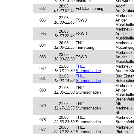
12:50-13:20
Insekten
Schwarzba
28.05.
Adorf
087
Fehlalarmierung
01:30-01:45
Am Grabe
Markneuki
27.05.
086
FSWD
An der
18:30-22:45
Musikhalle
Markneuki
26.05.
085
FSWD
An der
18:30-22:45
Musikhalle
26.05.
THL1
Markneuki
084
12:05-12:35
Tierrettung
Mozartwe
Markneuki
23.05.
083
FSWD
An der
18:30-22:30
Musikhalle
21.05.
THL1
Markneuki
082
15:13-17:30
Sturmschaden
Adorfer Str
21.05.
THL1
Bad Elster
081
13:03-14:58
Sturmschaden
Roßbacher
Markneuki
21.05.
THL1
080
An der
12:35-12:50
Sturmschaden
Musikhalle
Breitenfeld
21.05.
THL1
Alte
079
12:17-12:55
Sturmschaden
Markneuki
Str.
20.05.
THL1
Markneuki
078
22:33-23:30
Sturmschaden
Breitenfeld
20.05.
THL1
Markneuki
077
22:12-22:32
Sturmschaden
Platten