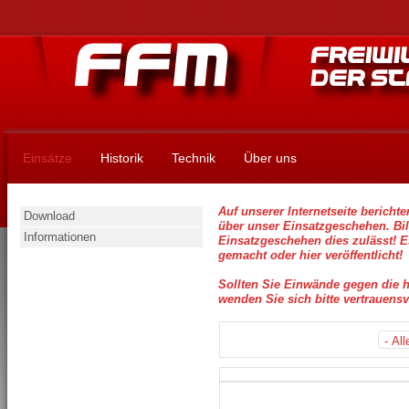
Einsätze
Historik
Technik
Über uns
Auf unserer Internetseite berichte
Download
über unser Einsatzgeschehen. Bi
Informationen
Einsatzgeschehen dies zulässt! E
gemacht oder hier veröffentlicht!
Sollten Sie Einwände gegen die h
wenden Sie sich bitte vertrauens