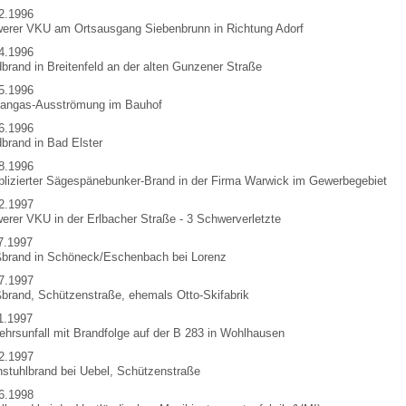
2.1996
erer VKU am Ortsausgang Siebenbrunn in Richtung Adorf
4.1996
brand in Breitenfeld an der alten Gunzener Straße
5.1996
angas-Ausströmung im Bauhof
6.1996
brand in Bad Elster
8.1996
lizierter Sägespänebunker-Brand in der Firma Warwick im Gewerbegebiet
2.1997
erer VKU in der Erlbacher Straße - 3 Schwerverletzte
7.1997
brand in Schöneck/Eschenbach bei Lorenz
7.1997
brand, Schützenstraße, ehemals Otto-Skifabrik
1.1997
ehrsunfall mit Brandfolge auf der B 283 in Wohlhausen
2.1997
stuhlbrand bei Uebel, Schützenstraße
6.1998