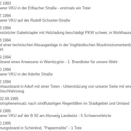
2.1993
erer VKU in der Erlbacher Straße - erstmals ein Toter
7.1994
erer VKU auf der Rudolf-Schuster-Straße
8.1994
stürtzter Gabelstapler mit Holzladung beschädigt PKW schwer, in Wohlhaus
8.1994
d einer technischen Absauganlage in der Vogtländischen Musikinstrumentenfa
bH
9.1994
brand eines Anwesens in Wernitzgrün - 1. Brandtoter für unsere Wehr
0.1994
erer VKU in der Adorfer Straße
2.1994
hausbrand in Adorf mit einer Toten - Unterstützung von unserer Seite mit ei
löschfahrzeug
 02.09.1995
stropheneinsatz nach sindflutartigen Regenfällen im Stadtgebiet und Umland
9.1995
erer VKU auf der B 92 am Abzweig Landwüst - 5 Schwerverletzte
0.1995
ungsbrand in Schönlind, "Papiermühle" - 1 Tote