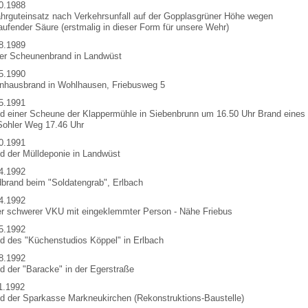
0.1988
hrguteinsatz nach Verkehrsunfall auf der Gopplasgrüner Höhe wegen
aufender Säure (erstmalig in dieser Form für unsere Wehr)
8.1989
er Scheunenbrand in Landwüst
5.1990
hausbrand in Wohlhausen, Friebusweg 5
5.1991
d einer Scheune der Klappermühle in Siebenbrunn um 16.50 Uhr Brand eines
ohler Weg 17.46 Uhr
0.1991
d der Mülldeponie in Landwüst
4.1992
brand beim "Soldatengrab", Erlbach
4.1992
er schwerer VKU mit eingeklemmter Person - Nähe Friebus
5.1992
d des "Küchenstudios Köppel" in Erlbach
8.1992
d der "Baracke" in der Egerstraße
1.1992
d der Sparkasse Markneukirchen (Rekonstruktions-Baustelle)