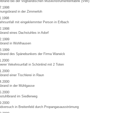
elbrand bei der Vogtländischen Musikinstrumentenfabrik (VMI)
7.1998
ungsbrand in der Zimmerloh
1.1998
ehrsunfall mit eingeklemmter Person in Erlbach
2.1998
brand eines Dachstuhles in Adorf
2.1999
brand in Wohlhausen
3.1999
brand des Spänebunkers der Firma Warwick
1.2000
erer Vekehrsunfall in Schönlind mit 2 Toten
1.2000
brand einer Tischlerei in Raun
4.2000
brand in der Mühlgasse
6.2000
stuhlbrand im Siedlerweg
9.2000
idversuch in Breitenfeld durch Propangasausströmung