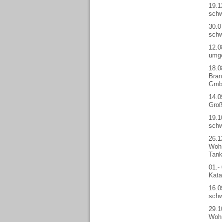
19.1
schw
30.0
schw
12.0
umge
18.0
Bran
Gm
14.0
Groß
19.1
schw
26.1
Wohn
Tank
01.-
Kata
16.0
schw
29.1
Wohn