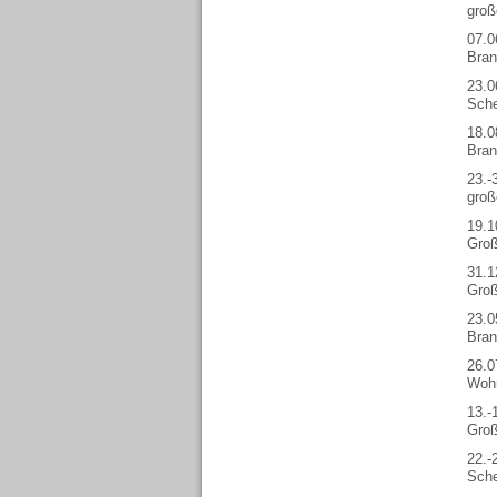
groß
07.0
Bran
23.0
Sche
18.0
Bran
23.-
groß
19.1
Groß
31.1
Groß
23.0
Bran
26.0
Wohn
13.-
Groß
22.-
Sche