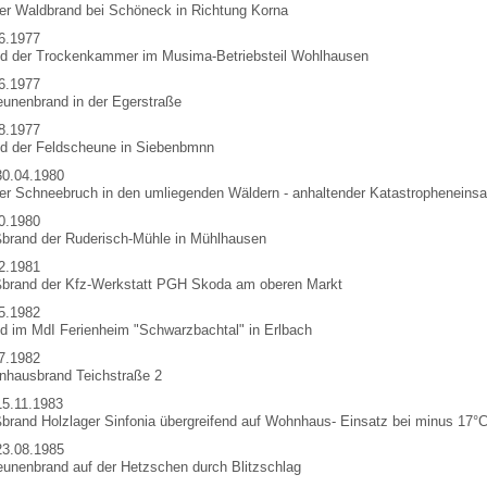
er Waldbrand bei Schöneck in Richtung Korna
6.1977
d der Trockenkammer im Musima-Betriebsteil Wohlhausen
6.1977
unenbrand in der Egerstraße
8.1977
d der Feldscheune in Siebenbmnn
30.04.1980
er Schneebruch in den umliegenden Wäldern - anhaltender Katastropheneinsa
0.1980
brand der Ruderisch-Mühle in Mühlhausen
2.1981
brand der Kfz-Werkstatt PGH Skoda am oberen Markt
5.1982
d im MdI Ferienheim "Schwarzbachtal" in Erlbach
7.1982
hausbrand Teichstraße 2
15.11.1983
brand Holzlager Sinfonia übergreifend auf Wohnhaus- Einsatz bei minus 17°
23.08.1985
unenbrand auf der Hetzschen durch Blitzschlag