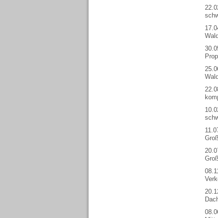
22.0
schw
17.0
Wald
30.0
Prop
25.0
Wald
22.0
komp
10.0
schw
11.0
Groß
20.0
Groß
08.1
Verk
20.1
Dach
08.0