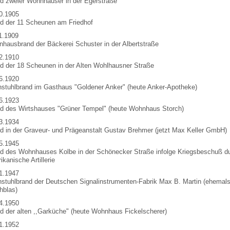
d zweier Wohnhäuser in der Egerstraße
0.1905
d der 11 Scheunen am Friedhof
1.1909
hausbrand der Bäckerei Schuster in der Albertstraße
2.1910
d der 18 Scheunen in der Alten Wohlhausner Straße
6.1920
stuhlbrand im Gasthaus "Goldener Anker" (heute Anker-Apotheke)
6.1923
d des Wirtshauses "Grüner Tempel" (heute Wohnhaus Storch)
3.1934
d in der Graveur- und Prägeanstalt Gustav Brehmer (jetzt Max Keller GmbH)
5.1945
d des Wohnhauses Kolbe in der Schönecker Straße infolge Kriegsbeschuß d
ikanische Artillerie
1.1947
stuhlbrand der Deutschen Signalinstrumenten-Fabrik Max B. Martin (ehemal
hblas)
4.1950
d der alten ,,Garküche" (heute Wohnhaus Fickelscherer)
1.1952