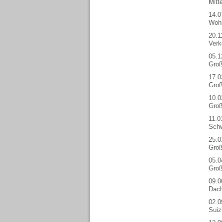
Mitt
14.0
Wohn
20.1
Verk
05.1
Groß
17.0
Groß
10.0
Groß
11.0
Schw
25.0
Groß
05.0
Groß
09.0
Dach
02.0
Suiz