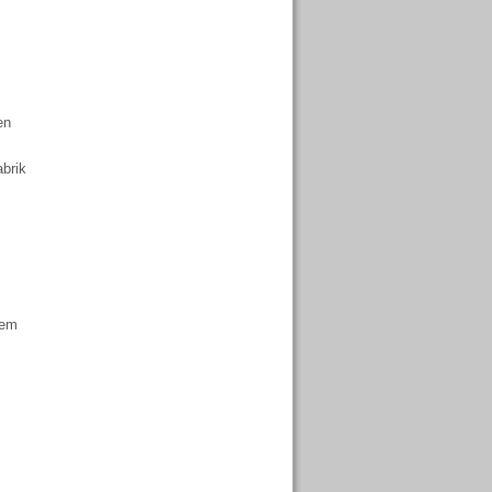
en
brik
nem