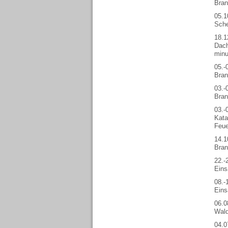
Bran
05.1
Sch
18.1
Dach
minu
05.-
Bran
03.-
Bran
03.-
Kata
Feue
14.1
Bran
22.-
Eins
08.-
Eins
06.0
Wald
04.0