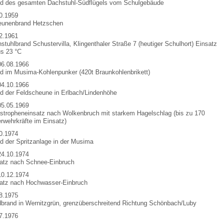
d des gesamten Dachstuhl-Südflügels vom Schulgebäude
0.1959
eunenbrand Hetzschen
2.1961
stuhlbrand Schustervilla, Klingenthaler Straße 7 (heutiger Schulhort) Einsatz 
s 23 °C
06.08.1966
d im Musima-Kohlenpunker (420t Braunkohlenbrikett)
04.10.1966
d der Feldscheune in Erlbach/Lindenhöhe
05.05.1969
stropheneinsatz nach Wolkenbruch mit starkem Hagelschlag (bis zu 170
rwehrkräfte im Einsatz)
0.1974
d der Spritzanlage in der Musima
24.10.1974
atz nach Schnee-Einbruch
10.12.1974
atz nach Hochwasser-Einbruch
8.1975
brand in Wernitzgrün, grenzüberschreitend Richtung Schönbach/Luby
7.1976