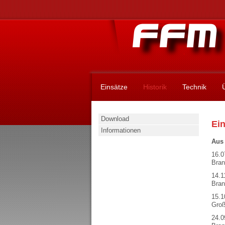
Einsätze
Historik
Technik
Download
Ein
Informationen
Aus 
16.0
Bran
14.1
Bran
15.1
Groß
24.0