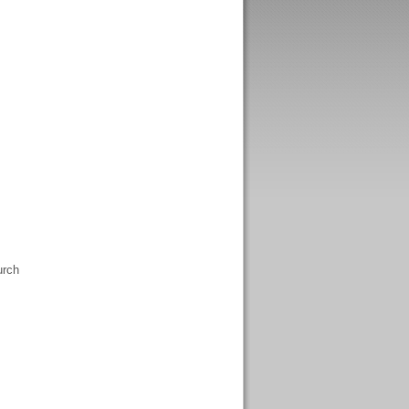
urch
s