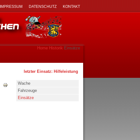
IMPRESSUM
DATENSCHUTZ
KONTAKT
Home
Historik
Einsätze
letzter Einsatz: Hilfeleistung - klein - 02.08.2026 um 17:53 Uhr
Wache
Fahrzeuge
Einsätze