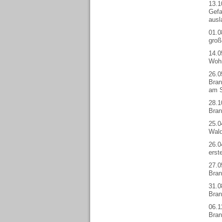
13.1
Gefa
ausl
01.0
groß
14.0
Wohn
26.0
Bran
am S
28.1
Bran
25.0
Wald
26.0
erst
27.0
Bran
31.0
Bran
06.1
Bran