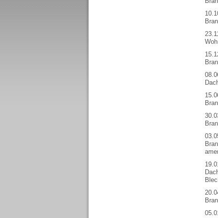
Bran
10.1
Bran
23.1
Wohn
15.1
Bran
08.0
Dach
15.0
Bran
30.0
Bran
03.0
Bran
amer
19.0
Dach
Blec
20.0
Bran
05.0