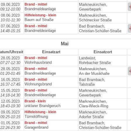
09.06.2023
Brand - mittel
Markneukirchen,
Brandmeldeanlage
09:12-10:00
Gewerbepark
08.06.2023
Hilfeleistung - klein
Markneukirchen,
Baum auf Straße
10:01-11:30
Schönecker Straße
07.06.2023
Brand - mittel
Bad Brambach,
Brandmeldeanlage
14:48-15:15
Christian-Schüller-Straße
Mai
atum/Uhrzeit
Einsatzart
Einsatzort
28.05.2023
Brand - mittel
Landwüst,
Wohnhausbrand
07:27-12:30
Rohrbacher Straße
28.05.2023
Brand - mittel
Markneukirchen,
Brandmeldeanlage
01:20-01:45
An der Musikhalle
16.05.2023
Brand - mittel
Bad Brambach,
Wohnungsbrand
16:37-17:45
Talstraße
15.05.2023
Brand - mittel
Markneukirchen,
Brandmeldeanlage
14:18-14:30
Gewerbepark
12.05.2023
Brand - klein
Markneukirchen,
unklarer Brandgeruch
18:43-19:30
Clara-Wieck-Ring
09.05.2023
Hilfeleistung - klein
Markneukirchen,
Türnotöffnung
09:25-10:15
Adorfer Straße
01.05.2023
Brand - mittel
Bad Brambach,
Garagenbrand
22:26-23:30
Christian-Schüller-Straße