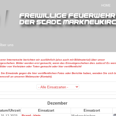
HOME
Über uns
l
erer Internetseite berichten wir ausführlich (also auch mit Bildmaterial) über unser
zgeschehen. Bilder werden erst gemacht, wenn das Einsatzgeschehen dies zulässt! Es wer
ilder von Verletzten oder Toten gemacht oder hier veröffentlicht!
n Sie Einwände gegen die hier veröffentlichen Fotos oder Berichte haben, wenden Sie sich bi
uensvoll an unseren Webmaster (Kontakt).
Dezember
atum/Uhrzeit
Einsatzart
Einsatzort
31.12.2023
Brand - klein
Markneukirchen,