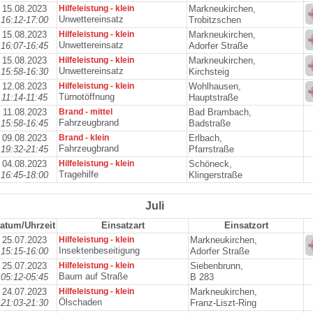
15.08.2023
Hilfeleistung - klein
Markneukirchen,
Unwettereinsatz
16:12-17:00
Trobitzschen
15.08.2023
Hilfeleistung - klein
Markneukirchen,
Unwettereinsatz
16:07-16:45
Adorfer Straße
15.08.2023
Hilfeleistung - klein
Markneukirchen,
Unwettereinsatz
15:58-16:30
Kirchsteig
12.08.2023
Hilfeleistung - klein
Wohlhausen,
Türnotöffnung
11:14-11:45
Hauptstraße
11.08.2023
Brand - mittel
Bad Brambach,
Fahrzeugbrand
15:58-16:45
Badstraße
09.08.2023
Brand - klein
Erlbach,
Fahrzeugbrand
19:32-21:45
Pfarrstraße
04.08.2023
Hilfeleistung - klein
Schöneck,
Tragehilfe
16:45-18:00
Klingerstraße
Juli
atum/Uhrzeit
Einsatzart
Einsatzort
25.07.2023
Hilfeleistung - klein
Markneukirchen,
Insektenbeseitigung
15:15-16:00
Adorfer Straße
25.07.2023
Hilfeleistung - klein
Siebenbrunn,
Baum auf Straße
05:12-05:45
B 283
24.07.2023
Hilfeleistung - klein
Markneukirchen,
Ölschaden
21:03-21:30
Franz-Liszt-Ring