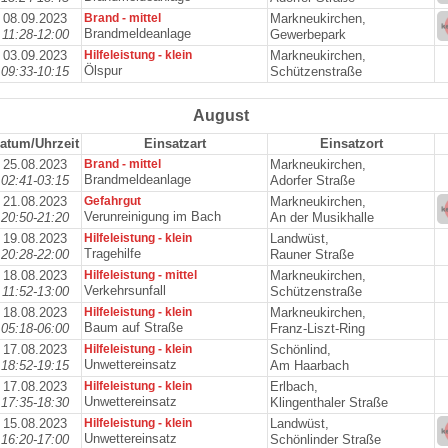
08.09.2023
Brand - mittel
Markneukirchen,
Brandmeldeanlage
11:28-12:00
Gewerbepark
03.09.2023
Hilfeleistung - klein
Markneukirchen,
Ölspur
09:33-10:15
Schützenstraße
August
atum/Uhrzeit
Einsatzart
Einsatzort
25.08.2023
Brand - mittel
Markneukirchen,
Brandmeldeanlage
02:41-03:15
Adorfer Straße
21.08.2023
Gefahrgut
Markneukirchen,
Verunreinigung im Bach
20:50-21:20
An der Musikhalle
19.08.2023
Hilfeleistung - klein
Landwüst,
Tragehilfe
20:28-22:00
Rauner Straße
18.08.2023
Hilfeleistung - mittel
Markneukirchen,
Verkehrsunfall
11:52-13:00
Schützenstraße
18.08.2023
Hilfeleistung - klein
Markneukirchen,
Baum auf Straße
05:18-06:00
Franz-Liszt-Ring
17.08.2023
Hilfeleistung - klein
Schönlind,
Unwettereinsatz
18:52-19:15
Am Haarbach
17.08.2023
Hilfeleistung - klein
Erlbach,
Unwettereinsatz
17:35-18:30
Klingenthaler Straße
15.08.2023
Hilfeleistung - klein
Landwüst,
Unwettereinsatz
16:20-17:00
Schönlinder Straße