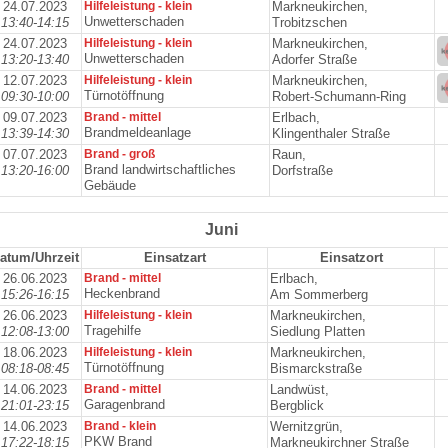
24.07.2023
Hilfeleistung - klein
Markneukirchen,
Unwetterschaden
13:40-14:15
Trobitzschen
24.07.2023
Hilfeleistung - klein
Markneukirchen,
Unwetterschaden
13:20-13:40
Adorfer Straße
12.07.2023
Hilfeleistung - klein
Markneukirchen,
Türnotöffnung
09:30-10:00
Robert-Schumann-Ring
09.07.2023
Brand - mittel
Erlbach,
Brandmeldeanlage
13:39-14:30
Klingenthaler Straße
07.07.2023
Brand - groß
Raun,
Brand landwirtschaftliches
13:20-16:00
Dorfstraße
Gebäude
Juni
atum/Uhrzeit
Einsatzart
Einsatzort
26.06.2023
Brand - mittel
Erlbach,
Heckenbrand
15:26-16:15
Am Sommerberg
26.06.2023
Hilfeleistung - klein
Markneukirchen,
Tragehilfe
12:08-13:00
Siedlung Platten
18.06.2023
Hilfeleistung - klein
Markneukirchen,
Türnotöffnung
08:18-08:45
Bismarckstraße
14.06.2023
Brand - mittel
Landwüst,
Garagenbrand
21:01-23:15
Bergblick
14.06.2023
Brand - klein
Wernitzgrün,
PKW Brand
17:22-18:15
Markneukirchner Straße