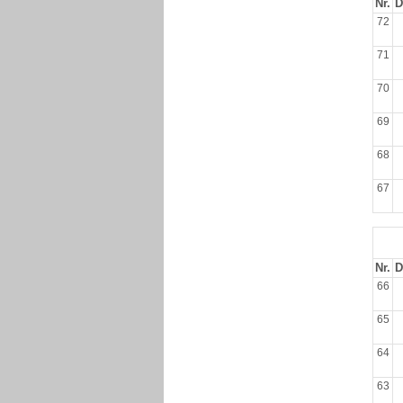
Nr.
D
72
71
70
69
68
67
Nr.
D
66
65
64
63