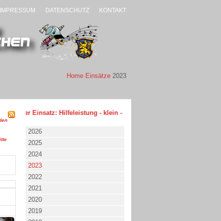
IMPRESSUM
DATENSCHUTZ
KONTAKT
Home
Einsätze
2023
etzter Einsatz: Hilfeleistung - klein - 02.08.2026 um 17:53 Uhr
den
2026
tte
2025
2024
2023
2022
2021
2020
2019