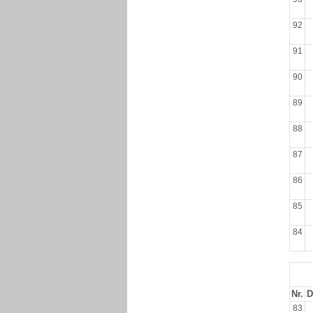
92
91
90
89
88
87
86
85
84
Nr.
D
83