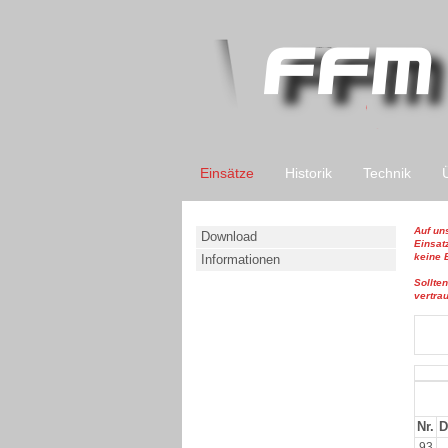
Einsätze
Historik
Technik
Auf uns
Download
Einsat
keine B
Informationen
Sollte
vertra
Nr.
D
93