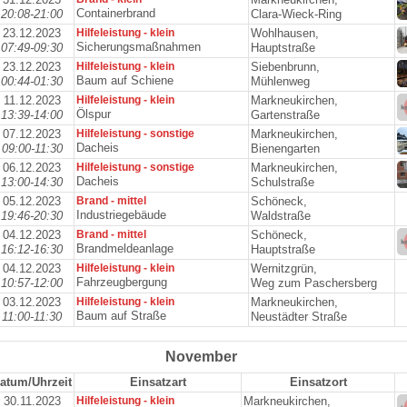
Containerbrand
20:08-21:00
Clara-Wieck-Ring
23.12.2023
Hilfeleistung - klein
Wohlhausen,
Sicherungsmaßnahmen
07:49-09:30
Hauptstraße
23.12.2023
Hilfeleistung - klein
Siebenbrunn,
Baum auf Schiene
00:44-01:30
Mühlenweg
11.12.2023
Hilfeleistung - klein
Markneukirchen,
Ölspur
13:39-14:00
Gartenstraße
07.12.2023
Hilfeleistung - sonstige
Markneukirchen,
Dacheis
09:00-11:30
Bienengarten
06.12.2023
Hilfeleistung - sonstige
Markneukirchen,
Dacheis
13:00-14:30
Schulstraße
05.12.2023
Brand - mittel
Schöneck,
Industriegebäude
19:46-20:30
Waldstraße
04.12.2023
Brand - mittel
Schöneck,
Brandmeldeanlage
16:12-16:30
Hauptstraße
04.12.2023
Hilfeleistung - klein
Wernitzgrün,
Fahrzeugbergung
10:57-12:00
Weg zum Paschersberg
03.12.2023
Hilfeleistung - klein
Markneukirchen,
Baum auf Straße
11:00-11:30
Neustädter Straße
November
atum/Uhrzeit
Einsatzart
Einsatzort
30.11.2023
Hilfeleistung - klein
Markneukirchen,