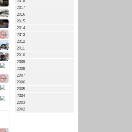
2018
2017
2016
2015
2014
2013
2012
2011
2010
2009
2008
2007
2006
2005
2004
2003
2002