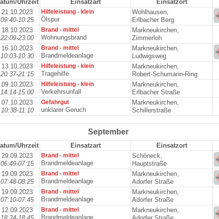
atum/Uhrzeit
Einsatzart
Einsatzort
21.10.2023
Hilfeleistung - klein
Wohlhausen,
Ölspur
09:40-10:25
Erlbacher Berg
18.10.2023
Brand - mittel
Markneukirchen,
Wohnungsbrand
22:09-23:00
Zimmerloh
16.10.2023
Brand - mittel
Markneukirchen,
Brandmeldeanlage
10:03-10:30
Ludwigsweg
13.10.2023
Hilfeleistung - klein
Markneukirchen,
Tragehilfe
20:37-21:15
Robert-Schumann-Ring
09.10.2023
Hilfeleistung - klein
Markneukirchen,
Verkehrsunfall
14:14-15:00
Erlbacher Straße
07.10.2023
Gefahrgut
Markneukirchen,
unklarer Geruch
10:38-11:10
Schillerstraße
September
atum/Uhrzeit
Einsatzart
Einsatzort
29.09.2023
Brand - mittel
Schöneck,
Brandmeldeanlage
06:49-07:15
Hauptstraße
19.09.2023
Brand - mittel
Markneukirchen,
Brandmeldeanlage
07:48-08:25
Adorfer Straße
19.09.2023
Brand - mittel
Markneukirchen,
Brandmeldeanlage
07:10-07:45
Adorfer Straße
12.09.2023
Brand - mittel
Markneukirchen,
Brandmeldeanlage
18:24-18:45
Adorfer Straße