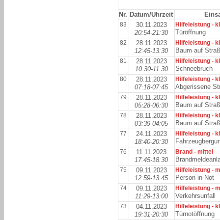
Nr.
Datum/Uhrzeit
Einsa
83
30.11.2023
Hilfeleistung - k
Türöffnung
20:54-21:30
82
28.11.2023
Hilfeleistung - k
Baum auf Stra
12:45-13:30
81
28.11.2023
Hilfeleistung - k
Schneebruch
10:30-11:30
80
28.11.2023
Hilfeleistung - k
Abgerissene St
07:18-07:45
79
28.11.2023
Hilfeleistung - k
Baum auf Stra
05:28-06:30
78
28.11.2023
Hilfeleistung - k
Baum auf Stra
03:39-04:05
77
24.11.2023
Hilfeleistung - k
Fahrzeugbergu
18:40-20:30
76
11.11.2023
Brand - mittel
Brandmeldeanl
17:45-18:30
75
09.11.2023
Hilfeleistung - m
Person in Not
12:59-13:45
74
09.11.2023
Hilfeleistung - m
Verkehrsunfall
11:29-13:00
73
04.11.2023
Hilfeleistung - k
Türnotöffnung
19:31-20:30