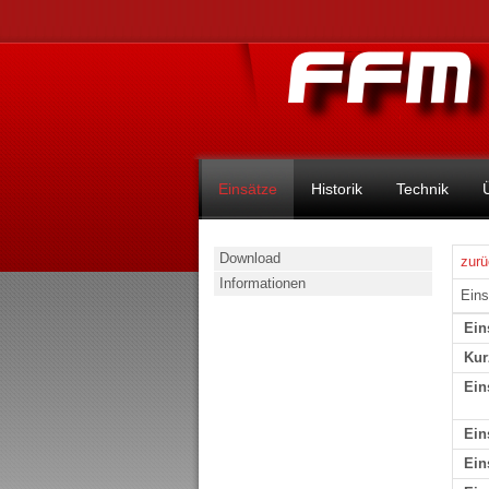
Einsätze
Historik
Technik
Download
zurü
Informationen
Eins
Ein
Kur
Ein
Ein
Ein