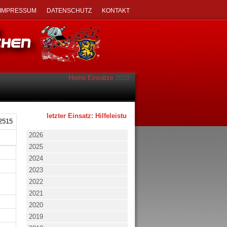
IMPRESSUM
DATENSCHUTZ
KONTAKT
Home
Einsätze
2013
letzter Einsatz: Hilfeleistung - klein - 02.08.2026 um 17:53 
2515
2026
2025
2024
2023
2022
2021
2020
2019