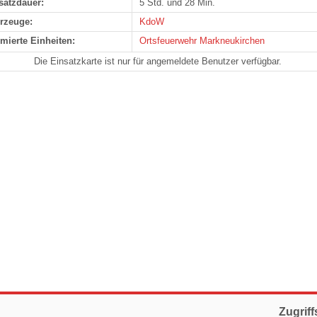
satzdauer:
5 Std. und 28 Min.
rzeuge:
KdoW
rmierte Einheiten:
Ortsfeuerwehr Markneukirchen
Die Einsatzkarte ist nur für angemeldete Benutzer verfügbar.
Zugriff