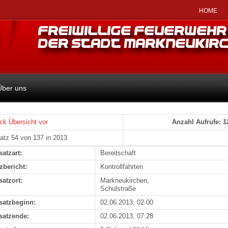
HOME
Über uns
ck
Übersicht
vor
Anzahl Aufrufe: 1
atz 54 von 137 in 2013
satzart:
Bereitschaft
zbericht:
Kontrollfahrten
satzort:
Markneukirchen,
Schulstraße
satzbeginn:
02.06.2013, 02:00
satzende:
02.06.2013, 07:28