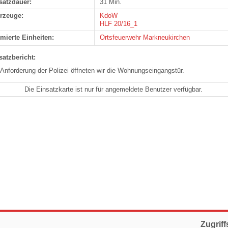
satzdauer:
31 Min.
rzeuge:
KdoW
HLF 20/16_1
rmierte Einheiten:
Ortsfeuerwehr Markneukirchen
satzbericht:
 Anforderung der Polizei öffneten wir die Wohnungseingangstür.
Die Einsatzkarte ist nur für angemeldete Benutzer verfügbar.
Zugriff