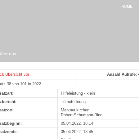
HOME
Über uns
ck
Übersicht
vor
Anzahl Aufrufe: 
atz 38 von 101 in 2022
satzart:
Hilfeleistung - klein
zbericht:
Türnotöffnung
satzort:
Markneukirchen,
Robert-Schumann-Ring
satzbeginn:
05.04.2022, 18:14
satzende:
05.04.2022, 18:45