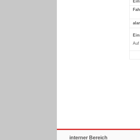
Ein
Fah
ala
Ein
Auf
interner Bereich