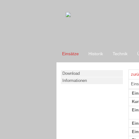
Einsätze
Historik
Technik
Download
zurü
Informationen
Eins
Ein
Kur
Ein
Ein
Ein