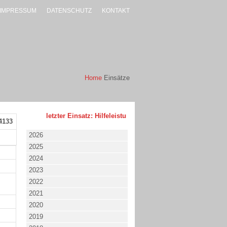
IMPRESSUM
DATENSCHUTZ
KONTAKT
Home
Einsätze
letzter Einsatz: Hilfeleistung - klein - 02.08.2026 um 17:53 
4133
2026
2025
2024
2023
2022
2021
2020
2019