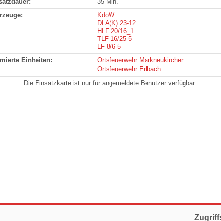
satzdauer:
35 Min.
rzeuge:
KdoW
DLA(K) 23-12
HLF 20/16_1
TLF 16/25-5
LF 8/6-5
rmierte Einheiten:
Ortsfeuerwehr Markneukirchen
Ortsfeuerwehr Erlbach
Die Einsatzkarte ist nur für angemeldete Benutzer verfügbar.
Zugriff