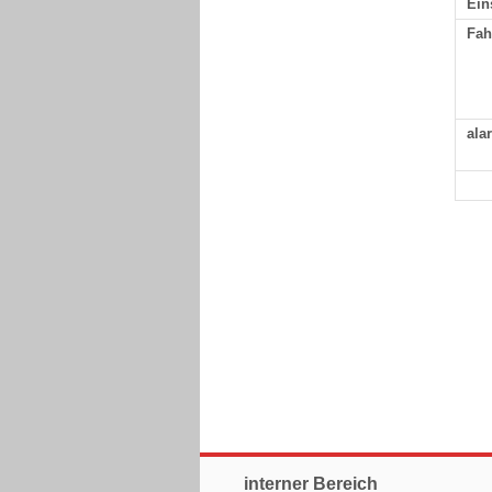
Ein
Fah
ala
interner Bereich