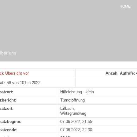
HOME
Über uns
ck
Übersicht
vor
Anzahl Aufrufe: 
atz 58 von 101 in 2022
satzart:
Hilfeleistung - klein
zbericht:
Türnotöffnung
satzort:
Erlbach,
Wirtsgrundweg
satzbeginn:
07.06.2022, 21:55
satzende:
07.06.2022, 22:30