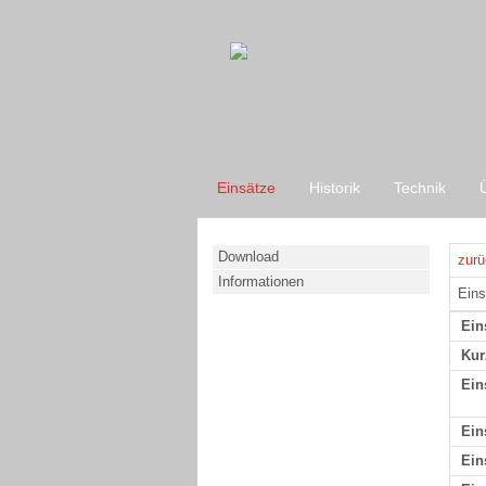
Einsätze
Historik
Technik
Download
zurü
Informationen
Eins
Ein
Kur
Ein
Ein
Ein