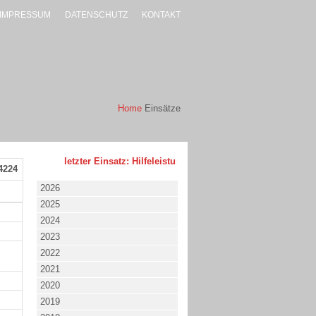
IMPRESSUM
DATENSCHUTZ
KONTAKT
Home
Einsätze
letzter Einsatz: Hilfeleistung - klein - 02.08.2026 um 17:53 
4224
2026
2025
2024
2023
2022
2021
2020
2019