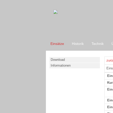
Einsätze
Historik
Technik
Download
zurü
Informationen
Eins
Ein
Kur
Ein
Ein
Ein