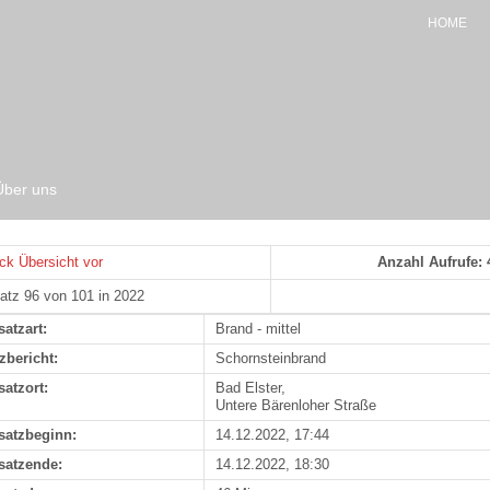
HOME
Über uns
ck
Übersicht
vor
Anzahl Aufrufe: 
atz 96 von 101 in 2022
satzart:
Brand - mittel
zbericht:
Schornsteinbrand
satzort:
Bad Elster,
Untere Bärenloher Straße
satzbeginn:
14.12.2022, 17:44
satzende:
14.12.2022, 18:30