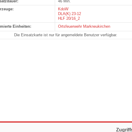
satzdauer:
46 Min.
rzeuge:
KdoW
DLA(K) 23-12
HLF 20/16_2
rmierte Einheiten:
Ortsfeuerwehr Markneukirchen
Die Einsatzkarte ist nur für angemeldete Benutzer verfügbar.
Zugriff