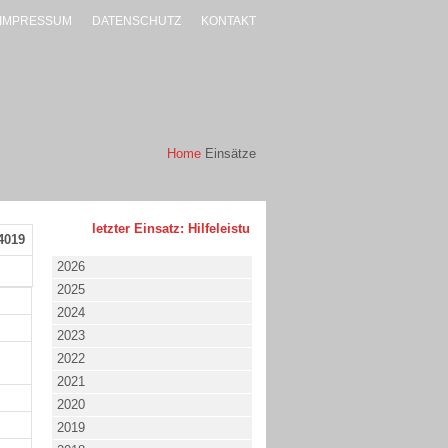
IMPRESSUM
DATENSCHUTZ
KONTAKT
Home
Einsätze
letzter Einsatz: Hilfeleistung - klein - 02.08.2026 um 17:53 
4019
2026
2025
2024
2023
2022
2021
2020
2019