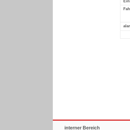
Ein
Fah
ala
interner Bereich