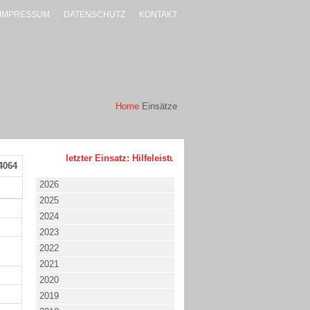
IMPRESSUM
DATENSCHUTZ
KONTAKT
Home
Einsätze
letzter Einsatz: Hilfeleistung - klein - 02.08.2026 um 17:53 
4064
2026
2025
2024
2023
2022
2021
2020
2019