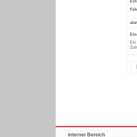
Ein
Fah
ala
Ein
Ein
Zutr
interner Bereich