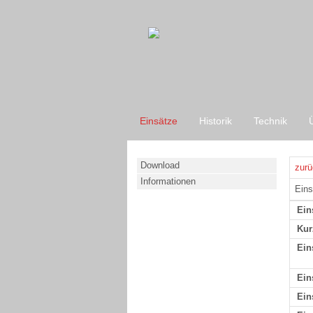
Einsätze
Historik
Technik
Download
zurü
Informationen
Eins
Ein
Kur
Ein
Ein
Ein