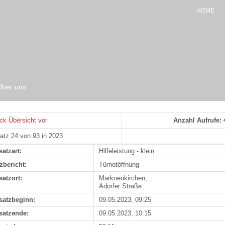
HOME
Über uns
ck
Übersicht
vor
Anzahl Aufrufe: 
atz 24 von 93 in 2023
satzart:
Hilfeleistung - klein
zbericht:
Türnotöffnung
satzort:
Markneukirchen,
Adorfer Straße
satzbeginn:
09.05.2023, 09:25
satzende:
09.05.2023, 10:15