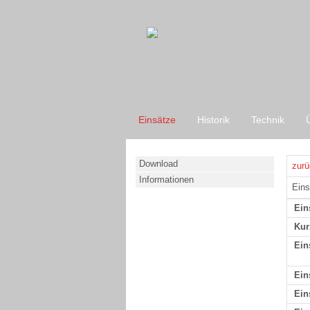
Einsätze
Historik
Technik
Download
zurü
Informationen
Eins
Ein
Kur
Ein
Ein
Ein