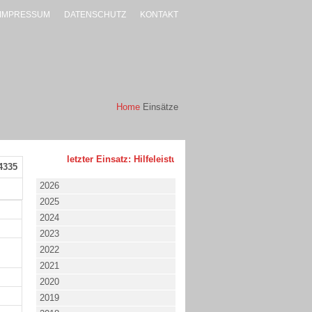
IMPRESSUM
DATENSCHUTZ
KONTAKT
Home
Einsätze
letzter Einsatz: Hilfeleistung - klein - 02.08.2026 um 17:53
4335
2026
2025
2024
2023
2022
2021
2020
2019