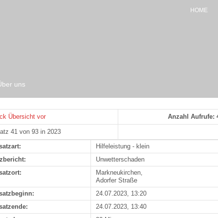
HOME
Über uns
ck
Übersicht
vor
Anzahl Aufrufe: 
atz 41 von 93 in 2023
satzart:
Hilfeleistung - klein
zbericht:
Unwetterschaden
satzort:
Markneukirchen,
Adorfer Straße
satzbeginn:
24.07.2023, 13:20
satzende:
24.07.2023, 13:40