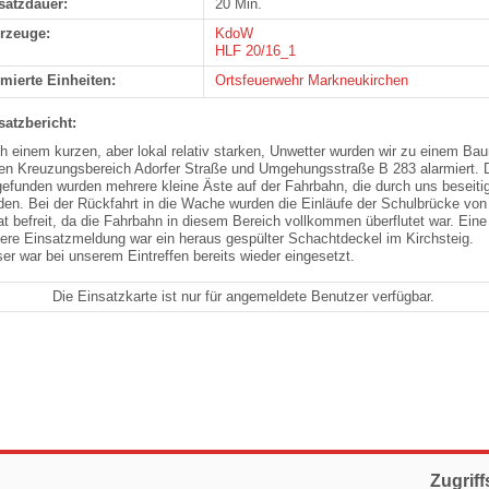
satzdauer:
20 Min.
rzeuge:
KdoW
HLF 20/16_1
rmierte Einheiten:
Ortsfeuerwehr Markneukirchen
satzbericht:
h einem kurzen, aber lokal relativ starken, Unwetter wurden wir zu einem Ba
den Kreuzungsbereich
Adorfer
Straße und Umgehungsstraße B 283 alarmiert. 
gefunden wurden mehrere kleine Äste auf der Fahrbahn, die durch uns beseiti
den. Bei der Rückfahrt in die Wache wurden die Einläufe der Schulbrücke von
at befreit, da die Fahrbahn in diesem Bereich vollkommen überflutet war. Eine
tere Einsatzmeldung war ein heraus gespülter Schachtdeckel im Kirchsteig.
ser war bei unserem Eintreffen bereits wieder eingesetzt.
Die Einsatzkarte ist nur für angemeldete Benutzer verfügbar.
Zugriff