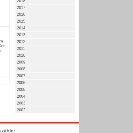
2018
2017
2016
2015
2014
2013
um
2012
Dort
2011
gt
2010
2009
2008
2007
2006
2005
2004
2003
2002
szähler