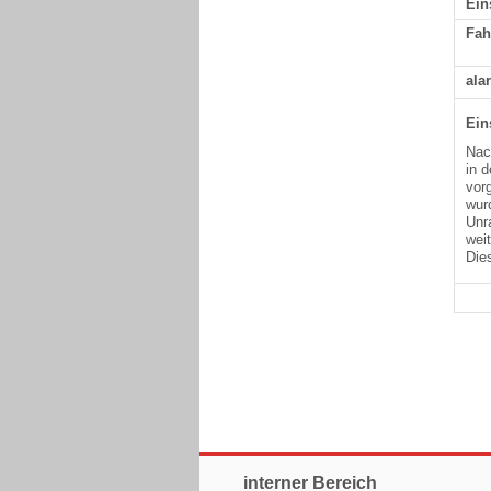
Ein
Fah
ala
Ein
Nac
in 
vor
wur
Unr
wei
Die
interner Bereich