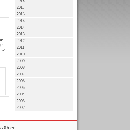
2018
2017
2016
2015
2014
2013
en
2012
ge
2011
nte
2010
2009
2008
2007
2006
2005
2004
2003
2002
szähler