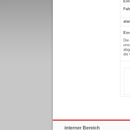
Ein
Fah
ala
Ein
Die
uns
abg
die
interner Bereich