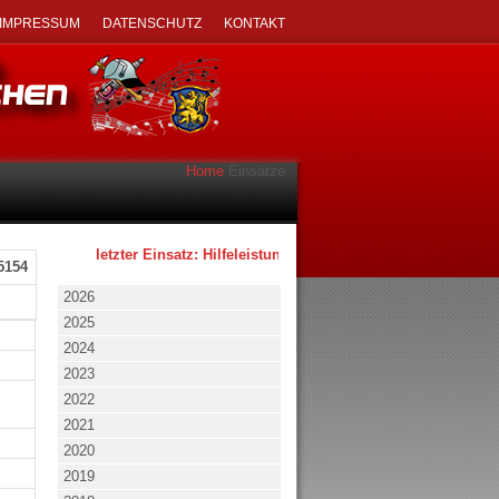
IMPRESSUM
DATENSCHUTZ
KONTAKT
Home
Einsätze
letzter Einsatz: Hilfeleistung - klein - 02.08.2026 um 17:53 U
5154
2026
2025
2024
2023
2022
2021
2020
2019