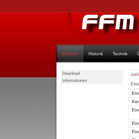
Einsätze
Historik
Technik
Download
zurü
Informationen
Eins
Ein
Kur
Ein
Ein
Ein